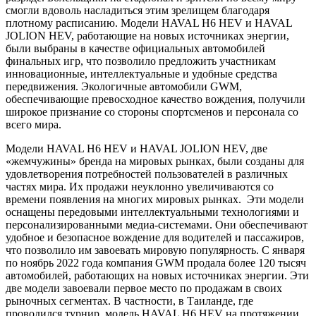
смогли вдоволь насладиться этим зрелищем благодаря
плотному расписанию. Модели HAVAL H6 HEV и HAVAL
JOLION HEV, работающие на новых источниках энергии,
были выбраны в качестве официальных автомобилей
финальных игр, что позволило предложить участникам
инновационные, интеллектуальные и удобные средства
передвижения. Экологичные автомобили GWM,
обеспечивающие превосходное качество вождения, получили
широкое признание со стороны спортсменов и персонала со
всего мира.
Модели HAVAL H6 HEV и HAVAL JOLION HEV, две
«жемчужины» бренда на мировых рынках, были созданы для
удовлетворения потребностей пользователей в различных
частях мира. Их продажи неуклонно увеличиваются со
времени появления на многих мировых рынках. Эти модели
оснащены передовыми интеллектуальными технологиями и
персонализированными медиа-системами. Они обеспечивают
удобное и безопасное вождение для водителей и пассажиров,
что позволило им завоевать мировую популярность. С января
по ноябрь 2022 года компания GWM продала более 120 тысяч
автомобилей, работающих на новых источниках энергии. Эти
две модели завоевали первое место по продажам в своих
рыночных сегментах. В частности, в Таиланде, где
проводился турнир, модель HAVAL H6 HEV на протяжении