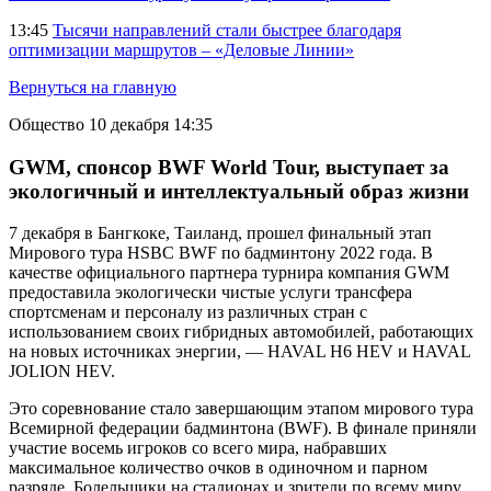
13:45
Тысячи направлений стали быстрее благодаря
оптимизации маршрутов – «Деловые Линии»
Вернуться на главную
Общество
10 декабря 14:35
GWM, спонсор BWF World Tour, выступает за
экологичный и интеллектуальный образ жизни
7 декабря в Бангкоке, Таиланд, прошел финальный этап
Мирового тура HSBC BWF по бадминтону 2022 года. В
качестве официального партнера турнира компания GWM
предоставила экологически чистые услуги трансфера
спортсменам и персоналу из различных стран с
использованием своих гибридных автомобилей, работающих
на новых источниках энергии, — HAVAL H6 HEV и HAVAL
JOLION HEV.
Это соревнование стало завершающим этапом мирового тура
Всемирной федерации бадминтона (BWF). В финале приняли
участие восемь игроков со всего мира, набравших
максимальное количество очков в одиночном и парном
разряде. Болельщики на стадионах и зрители по всему миру