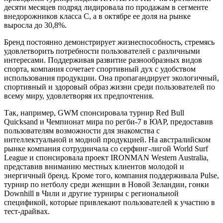
десяти месяцев подряд лидировала по продажам в сегменте
внедорожников класса C, а в октябре ее доля на рынке
выросла до 30,8%.
Бренд постоянно демонстрирует жизнеспособность, стремясь
удовлетворить потребности пользователей с различными
интересами. Поддерживая развитие разнообразных видов
спорта, компания сочетает спортивный дух с удобством
использования продукции. Она пропагандирует экологичный,
спортивный и здоровый образ жизни среди пользователей по
всему миру, удовлетворяя их предпочтения.
Так, например, GWM спонсировала турнир Red Bull
Quicksand и Чемпионат мира по регби-7 в ЮАР, предоставив
пользователям возможности для знакомства с
интеллектуальной и модной продукцией. На австралийском
рынке компания сотрудничала со серфинг-лигой World Surf
League и спонсировала проект IRONMAN Western Australia,
представив вниманию местных клиентов молодой и
энергичный бренд. Кроме того, компания поддерживала Pulse,
турнир по нетболу среди женщин в Новой Зеландии, гонки
Downhill в Чили и другие турниры с региональной
спецификой, которые привлекают пользователей к участию в
тест-драйвах.