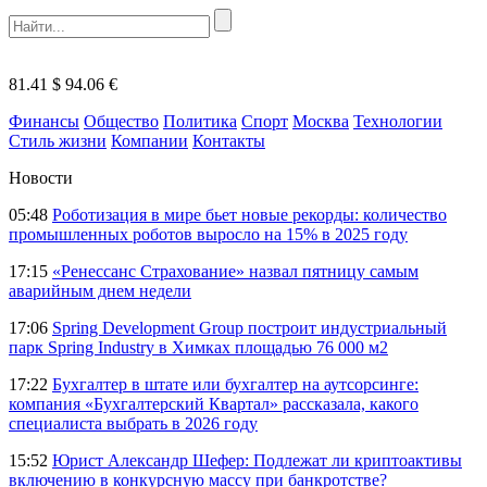
81.41 $
94.06 €
Финансы
Общество
Политика
Спорт
Москва
Технологии
Стиль жизни
Компании
Контакты
Новости
05:48
Роботизация в мире бьет новые рекорды: количество
промышленных роботов выросло на 15% в 2025 году
17:15
«Ренессанс Страхование» назвал пятницу самым
аварийным днем недели
17:06
Spring Development Group построит индустриальный
парк Spring Industry в Химках площадью 76 000 м2
17:22
Бухгалтер в штате или бухгалтер на аутсорсинге:
компания «Бухгалтерский Квартал» рассказала, какого
специалиста выбрать в 2026 году
15:52
Юрист Александр Шефер: Подлежат ли криптоактивы
включению в конкурсную массу при банкротстве?