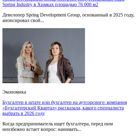
Spring Industry в Химках площадью 76 000 м2
Девелопер Spring Development Group, основанный в 2025 году,
анонсировал свой...
Экономика
Бухгалтер в штате или бухгалтер на аутсорсинге: компания
«Бухгалтерский Квартал» рассказала, какого специалиста
выбрать в 2026 году
Когда предприниматель ищет бухгалтера, перед ним
неизбежно встает вопрос: нанимать...