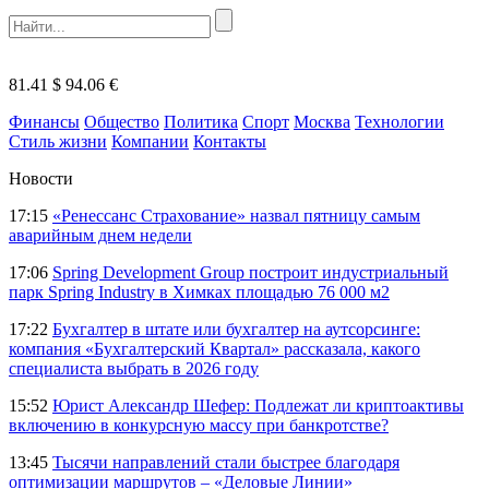
81.41 $
94.06 €
Финансы
Общество
Политика
Спорт
Москва
Технологии
Стиль жизни
Компании
Контакты
Новости
17:15
«Ренессанс Страхование» назвал пятницу самым
аварийным днем недели
17:06
Spring Development Group построит индустриальный
парк Spring Industry в Химках площадью 76 000 м2
17:22
Бухгалтер в штате или бухгалтер на аутсорсинге:
компания «Бухгалтерский Квартал» рассказала, какого
специалиста выбрать в 2026 году
15:52
Юрист Александр Шефер: Подлежат ли криптоактивы
включению в конкурсную массу при банкротстве?
13:45
Тысячи направлений стали быстрее благодаря
оптимизации маршрутов – «Деловые Линии»