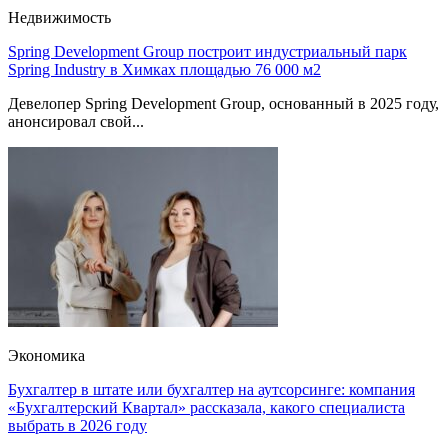
Недвижимость
Spring Development Group построит индустриальный парк
Spring Industry в Химках площадью 76 000 м2
Девелопер Spring Development Group, основанный в 2025 году,
анонсировал свой...
Экономика
Бухгалтер в штате или бухгалтер на аутсорсинге: компания
«Бухгалтерский Квартал» рассказала, какого специалиста
выбрать в 2026 году