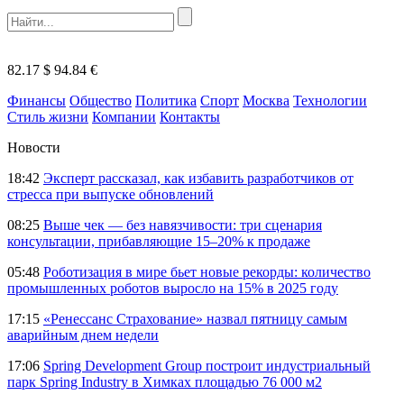
82.17 $
94.84 €
Финансы
Общество
Политика
Спорт
Москва
Технологии
Стиль жизни
Компании
Контакты
Новости
18:42
Эксперт рассказал, как избавить разработчиков от
стресса при выпуске обновлений
08:25
Выше чек — без навязчивости: три сценария
консультации, прибавляющие 15–20% к продаже
05:48
Роботизация в мире бьет новые рекорды: количество
промышленных роботов выросло на 15% в 2025 году
17:15
«Ренессанс Страхование» назвал пятницу самым
аварийным днем недели
17:06
Spring Development Group построит индустриальный
парк Spring Industry в Химках площадью 76 000 м2