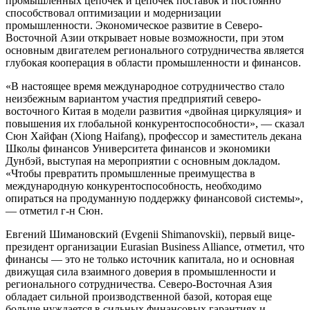
промышленных цепочек и цепочек поставок и постоянно
способствовал оптимизации и модернизации
промышленности. Экономическое развитие в Северо-
Восточной Азии открывает новые возможности, при этом
основным двигателем регионального сотрудничества является
глубокая кооперация в области промышленности и финансов.
«В настоящее время международное сотрудничество стало
неизбежным вариантом участия предприятий северо-
восточного Китая в модели развития «двойная циркуляция» и
повышения их глобальной конкурентоспособности», — сказал
Сюн Хайфан (Xiong Haifang), профессор и заместитель декана
Школы финансов Университета финансов и экономики
Дунбэй, выступая на мероприятии с основным докладом.
«Чтобы превратить промышленные преимущества в
международную конкурентоспособность, необходимо
опираться на продуманную поддержку финансовой системы»,
— отметил г-н Сюн.
Евгений Шимановский (Evgenii Shimanovskii), первый вице-
президент организации Eurasian Business Alliance, отметил, что
финансы — это не только источник капитала, но и основная
движущая сила взаимного доверия в промышленности и
регионального сотрудничества. Северо-Восточная Азия
обладает сильной производственной базой, которая еще
больше нуждается в сильных финансовых гарантиях и