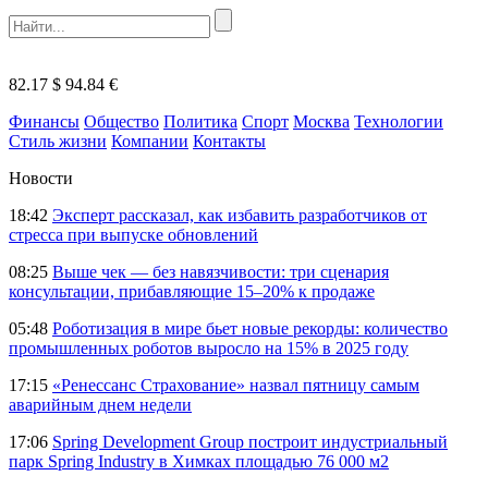
82.17 $
94.84 €
Финансы
Общество
Политика
Спорт
Москва
Технологии
Стиль жизни
Компании
Контакты
Новости
18:42
Эксперт рассказал, как избавить разработчиков от
стресса при выпуске обновлений
08:25
Выше чек — без навязчивости: три сценария
консультации, прибавляющие 15–20% к продаже
05:48
Роботизация в мире бьет новые рекорды: количество
промышленных роботов выросло на 15% в 2025 году
17:15
«Ренессанс Страхование» назвал пятницу самым
аварийным днем недели
17:06
Spring Development Group построит индустриальный
парк Spring Industry в Химках площадью 76 000 м2