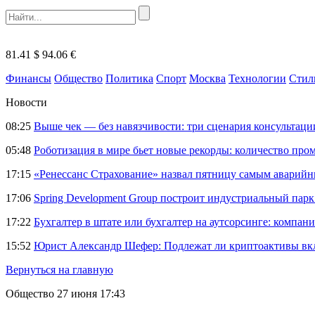
81.41 $
94.06 €
Финансы
Общество
Политика
Спорт
Москва
Технологии
Стил
Новости
08:25
Выше чек — без навязчивости: три сценария консультац
05:48
Роботизация в мире бьет новые рекорды: количество пр
17:15
«Ренессанс Страхование» назвал пятницу самым аварий
17:06
Spring Development Group построит индустриальный парк 
17:22
Бухгалтер в штате или бухгалтер на аутсорсинге: компани
15:52
Юрист Александр Шефер: Подлежат ли криптоактивы вкл
Вернуться на главную
Общество
27 июня 17:43