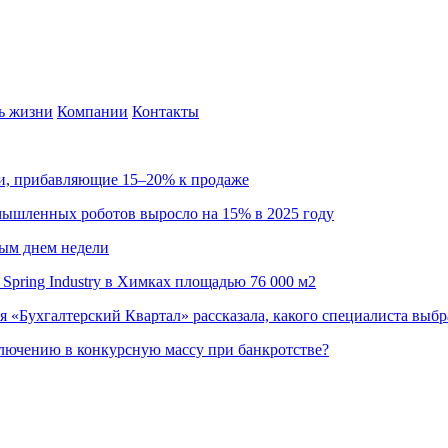
ь жизни
Компании
Контакты
ии, прибавляющие 15–20% к продаже
омышленных роботов выросло на 15% в 2025 году
ным днем недели
Spring Industry в Химках площадью 76 000 м2
я «Бухгалтерский Квартал» рассказала, какого специалиста выбр
ючению в конкурсную массу при банкротстве?