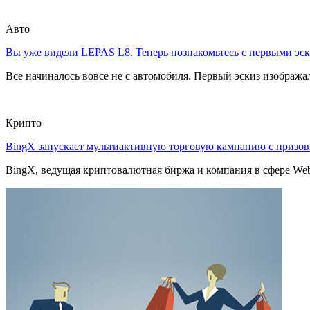
Авто
Вы уже видели LEPAS L8. Теперь познакомьтесь с первыми эск
Все начиналось вовсе не с автомобиля. Первый эскиз изображал
Крипто
BingX запускает мультиактивную торговую кампанию с приз
BingX, ведущая криптовалютная биржа и компания в сфере Web