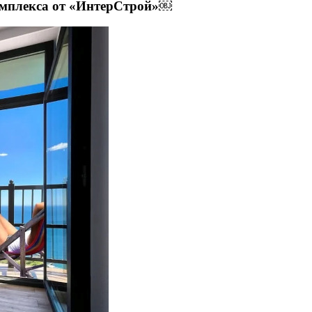
комплекса от «ИнтерСтрой»￼