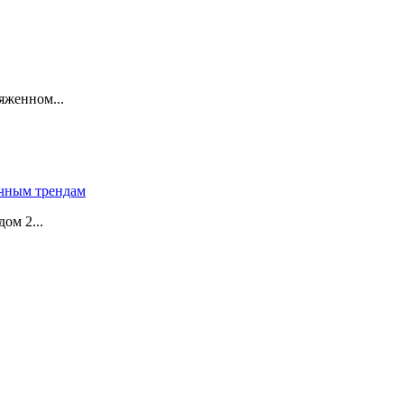
яженном...
чным трендам
ом 2...