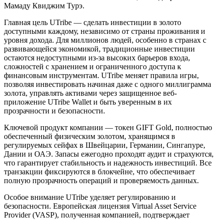
Мамаду Квиджим Турэ.
Главная цель UTribe — сделать инвестиции в золото
доступными каждому, независимо от страны проживания и
уровня дохода. Для миллионов людей, особенно в странах с
развивающейся экономикой, традиционные инвестиции
остаются недоступными из-за высоких барьеров входа,
сложностей с хранением и ограниченного доступа к
финансовым инструментам. UTribe меняет правила игры,
позволяя инвестировать начиная даже с одного миллиграмма
золота, управлять активами через защищенное веб-
приложение UTribe Wallet и быть уверенным в их
прозрачности и безопасности.
Ключевой продукт компании — токен GIFT Gold, полностью
обеспеченный физическим золотом, хранящимся в
регулируемых сейфах в Швейцарии, Германии, Сингапуре,
Дании и ОАЭ. Запасы ежегодно проходят аудит и страхуются,
что гарантирует стабильность и надежность инвестиций. Все
транзакции фиксируются в блокчейне, что обеспечивает
полную прозрачность операций и проверяемость данных.
Особое внимание UTribe уделяет регулированию и
безопасности. Европейская лицензия Virtual Asset Service
Provider (VASP), полученная компанией, подтверждает