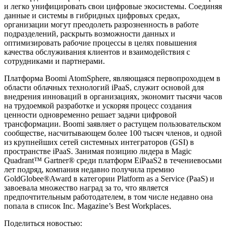
и легко унифицировать свои цифровые экосистемы. Соединяя
данные и системы в гибридных цифровых средах,
организации могут преодолеть разрозненность в работе
подразделений, раскрыть возможности данных и
оптимизировать рабочие процессы в целях повышения
качества обслуживания клиентов и взаимодействия с
сотрудниками и партнерами.
Платформа Boomi AtomSphere, являющаяся первопроходцем в
области облачных технологий iPaaS, служит основой для
внедрения инноваций в организациях, экономит тысячи часов
на трудоемкой разработке и ускоряя процесс создания
ценности одновременно решает задачи цифровой
трансформации. Boomi заявляет о растущем пользовательском
сообществе, насчитывающем более 100 тысяч членов, и одной
из крупнейших сетей системных интеграторов (GSI) в
пространстве iPaaS. Занимая позицию лидера в Magic
Quadrant™ Gartner® среди платформ EiPaaS2 в течениевосьми
лет подряд, компания недавно получила премию
GoldGlobee®Award в категории Platform as a Service (PaaS) и
завоевала множество наград за то, что является
предпочтительным работодателем, в том числе недавно она
попала в список Inc. Magazine’s Best Workplaces.
Поделиться новостью: