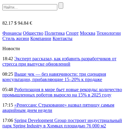
82.17 $
94.84 €
Финансы
Общество
Политика
Спорт
Москва
Технологии
Стиль жизни
Компании
Контакты
Новости
18:42
Эксперт рассказал, как избавить разработчиков от
стресса при выпуске обновлений
08:25
Выше чек — без навязчивости: три сценария
консультации, прибавляющие 15–20% к продаже
05:48
Роботизация в мире бьет новые рекорды: количество
промышленных роботов выросло на 15% в 2025 году
17:15
«Ренессанс Страхование» назвал пятницу самым
аварийным днем недели
17:06
Spring Development Group построит индустриальный
парк Spring Industry в Химках площадью 76 000 м2