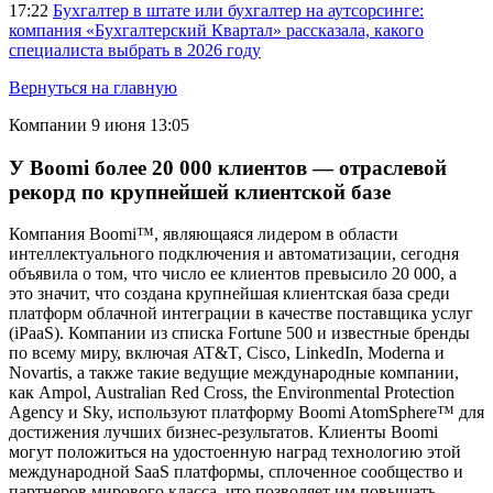
17:22
Бухгалтер в штате или бухгалтер на аутсорсинге:
компания «Бухгалтерский Квартал» рассказала, какого
специалиста выбрать в 2026 году
Вернуться на главную
Компании
9 июня 13:05
У Boomi более 20 000 клиентов — отраслевой
рекорд по крупнейшей клиентской базе
Компания Boomi™, являющаяся лидером в области
интеллектуального подключения и автоматизации, сегодня
объявила о том, что число ее клиентов превысило 20 000, а
это значит, что создана крупнейшая клиентская база среди
платформ облачной интеграции в качестве поставщика услуг
(iPaaS). Компании из списка Fortune 500 и известные бренды
по всему миру, включая AT&T, Cisco, LinkedIn, Moderna и
Novartis, а также такие ведущие международные компании,
как Ampol, Australian Red Cross, the Environmental Protection
Agency и Sky, используют платформу Boomi AtomSphere™ для
достижения лучших бизнес-результатов. Клиенты Boomi
могут положиться на удостоенную наград технологию этой
международной SaaS платформы, сплоченное сообщество и
партнеров мирового класса, что позволяет им повышать