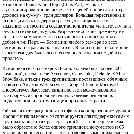
компании Boomi Крис Порт (Chris Port). «Сбои в
функционировании логистических цепей привели к потере
доходов на сумму 4 трлн долларов. Большая перестановка и
необходимость поддержки растущего гибридного и
удаленного персонала создают дополнительную нагрузку на и
без того скудные ресурсы. Разрозненность по-прежнему не
позволяет компаниям осознать ценность своих данных, —
добавил г-н Порт. — Компании любого размера во всех
регионах и отраслях обращаются к Boomi и нашей обширной
экосистеме для быстрого и успешного решения подобных
проблем».
Всемирная сеть партнеров Boomi, включающая более 800
компаний, в том числе Accenture, Capgemini, Deloitte, SAP и
Snowflake, а также трех крупнейших поставщиков облачных
сервисов Amazon Web Services, Google Сloud и Microsoft,
способствует быстрому развитию этой международной
платформы, а спрос на интеллектуальные решения по
подключению и автоматизации продолжает расти.
Облачная интеграционная платформа корпоративного уровня
Boomi с низким кодом масштабируется для поддержки самых
крупных клиентских развертываний — в последнее время
было обработано более одного триллиона документов и 65
миллиардов интеграций — что позволяет компаниям быстро