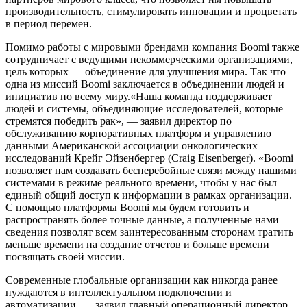
производительность, стимулировать инновации и процветать
в период перемен.
Помимо работы с мировыми брендами компания Boomi также
сотрудничает с ведущими некоммерческими организациями,
цель которых — объединение для улучшения мира. Так что
одна из миссий Boomi заключается в объединении людей и
инициатив по всему миру.«Наша команда поддерживает
людей и системы, объединяющие исследователей, которые
стремятся победить рак», — заявил директор по
обслуживанию корпоративных платформ и управлению
данными Американской ассоциации онкологических
исследований Крейг Эйзенбергер (Craig Eisenberger). «Boomi
позволяет нам создавать бесперебойные связи между нашими
системами в режиме реального времени, чтобы у нас был
единый общий доступ к информации в рамках организации.
С помощью платформы Boomi мы будем готовить и
распространять более точные данные, а полученные нами
сведения позволят всем заинтересованным сторонам тратить
меньше времени на создание отчетов и больше времени
посвящать своей миссии.
Современные глобальные организации как никогда ранее
нуждаются в интеллектуальном подключении и
автоматизации, — заявил главный операционный директор