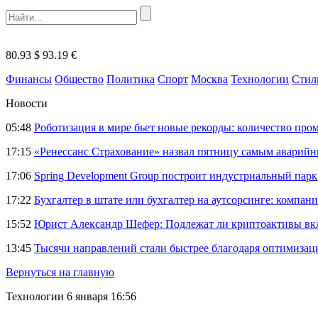
80.93 $
93.19 €
Финансы
Общество
Политика
Спорт
Москва
Технологии
Стил
Новости
05:48
Роботизация в мире бьет новые рекорды: количество пр
17:15
«Ренессанс Страхование» назвал пятницу самым аварий
17:06
Spring Development Group построит индустриальный парк 
17:22
Бухгалтер в штате или бухгалтер на аутсорсинге: компани
15:52
Юрист Александр Шефер: Подлежат ли криптоактивы вкл
13:45
Тысячи направлений стали быстрее благодаря оптимиза
Вернуться на главную
Технологии
6 января 16:56