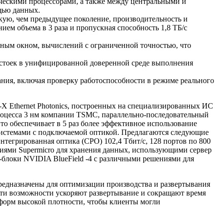
ческими процессорами, а также между центральными и
щью данных.
кую, чем предыдущее поколение, производительность и
ем объема в 3 раза и пропускная способность 1,8 ТБ/с
тным окном, вычислений с ограниченной точностью, что
стоек в унифицированной доверенной среде выполнения
ния, включая проверку работоспособности в режиме реального
X Ethernet Photonics, построенных на специализированных ИС
хпроцесса 3 нм компании TSMC, параллельно-последовательный
то обеспечивает в 5 раз более эффективное использование
 системами с подключаемой оптикой. Предлагаются следующие
нтегрированная оптика (CPO) 102,4 Тбит/с, 128 портов по 800
ениями Supermicro для хранения данных, использующими сервер
блоки NVIDIA BlueField -4 с различными решениями для
редназначены для оптимизации производства и развертывания
ти возможности ускоряют развертывание и сокращают время
тформ высокой плотности, чтобы клиенты могли