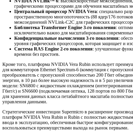
NVIDIA NVLink™ 6
: высокоскоростные межсоединения
графическими процессорами для обучения масштабных мо
Центральный процессор NVIDIA Vera
: специально раз
пространственную многопоточность (88 ядер/176 потоков
межсоединений NVLink-C2C для графических процессоров
Библиотека Transformer Engine 3-го поколения
: оптим
исключительно важно для масштабирования современных
Конфиденциальные вычисления 3-го поколения
: обес
уровня графических процессоров, которая защищает и из
Система RAS Engine 2-го поколения
: улучшенные функ
времени без простоев.
Кроме того, платформа NVIDIA Vera Rubin использует преиму
для коммутаторов Ethernet Spectrum-6 (коммутация с пропуск
преобразователь с пропускной способностью 200 Гбит объедин
энергии, в 10 раз более высокую надежность и в 5 раз увели
модели: SN6800 с жидкостным охлаждением (интегрированная оп
Гбит/с) и SN6600 (подключаемая оптика, 128 портов по 800 Г
для хранения данных класса петабайтного масштаба полность
управления данными.
Стратегические инвестиции Supermicro в расширение произво
платформ NVIDIA Vera Rubin и Rubin с полностью жидкостным
ввода в эксплуатацию, обеспечивая быстрое конфигурировани
воспользоваться преимуществами выхода на рынок первыми.