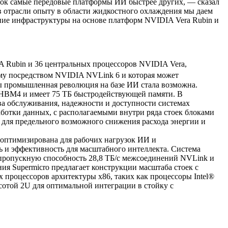
ок самые передовые платформы ИИ быстрее других, — сказал
 в отрасли опыту в области жидкостного охлаждения мы даем
ие инфраструктуры на основе платформ NVIDIA Vera Rubin и
IA Rubin и 36 центральных процессоров NVIDIA Vera,
му посредством NVIDIA NVLink 6 и которая может
бы промышленная революция на базе ИИ стала возможна.
и HBM4 и имеет 75 ТБ быстродействующей памяти. В
ва обслуживания, надежности и доступности системах
ботки данных, с располагаемыми внутри ряда стоек блоками
для предельного возможного снижения расхода энергии и
а оптимизирована для рабочих нагрузок ИИ и
и эффективность для масштабного интеллекта. Система
 пропускную способность 28,8 ТБ/с межсоединений NVLink и
я Supermicro предлагает конструкции масштаба стоек с
процессоров архитектуры x86, таких как процессоры Intel®
той 2U для оптимальной интеграции в стойку с