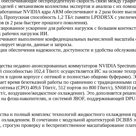
, обеспечивающие беспрецедентную скорость связи между графи
делей с механизмом коллектива экспертов и анализа с их помо
работанные NVIDIA ядра ARM обеспечивают в 2 раза более высо
), Пропускная способность 1,2 ТБ/с памяти LPDDR5X с увеличени
 (в 2 раза быстрее прошлого поколения).
изированное ускорение для рабочих нагрузок с большим контекс
 рабочих нагрузок ИИ.
печивают выполнение конфиденциальных вычислений масштаба 
олирует модели, данные и запросы.
ции обеспечения надежности, доступности и удобства обслужива
щества недавно анонсированных коммутаторов NVIDIA Spectrum-
ной способностью 102,4 Тбит/с осуществляется ИС на основе те
ен в одном корпусе с оптикой и полностью общими буферами). Э
чивает время безотказной работы по сравнению с традиционными
тика (CPO) 409,6 Тбит/с, 512 портов по 800 Гбит/с), SN6810 (и
бит/с, воздушное/жидкостное охлаждение). Это дополняется реш
ю на флэш-накопителях, и системой JBOF, поддерживающей DPU-
дства и полный комплекс технологий жидкостного охлаждения п
 охлаждением. В сочетании с модульной архитектурой DCBBS э
е, строгую проверку и беспрепятственное масштабирование пла