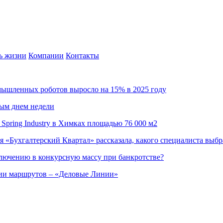
ь жизни
Компании
Контакты
омышленных роботов выросло на 15% в 2025 году
ным днем недели
Spring Industry в Химках площадью 76 000 м2
я «Бухгалтерский Квартал» рассказала, какого специалиста выбр
ючению в конкурсную массу при банкротстве?
ции маршрутов – «Деловые Линии»