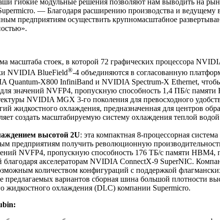
аши гибкие модульные решения позволяют нам выводить на рын
р Supermicro. — Благодаря расширению производства и ведущему
ным предприятиям осуществить крупномасштабное развертыван
ностью».
тема масштаба стоек, в которой 72 графических процессора NVID
®
ки NVIDIA BlueField
-4 объединяются в согласованную платфор
A Quantum-X800 InfiniBand и NVIDIA Spectrum-X Ethernet, что
с для значений NVFP4, пропускную способность 1,4 ПБ/с памят
итектуры NVIDIA MGX 3-го поколения для превосходного удобст
гий жидкостного охлаждения, предназначенная для центров обра
яет создать масштабируемую систему охлаждения теплой водой 
аждением высотой 2U
: эта компактная 8-процессорная систем
ым предприятиям получить революционную производительность 
ачений NVFP4, пропускную способность 176 ТБ/с памяти HBM4,
 благодаря акселераторам NVIDIA ConnectX-9 SuperNIC. Компани
зможным количеством конфигураций с поддержкой флагманских 
редлагаемых вариантов сборная шина большой плотности высо
о жидкостного охлаждения (DLC) компании Supermicro.
bin: