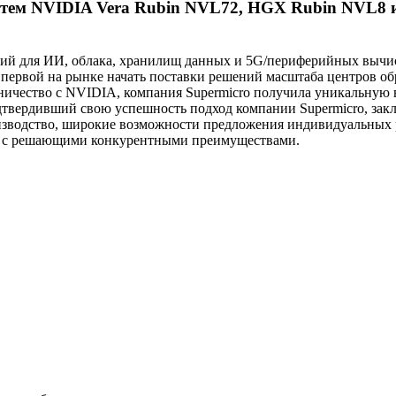
стем NVIDIA Vera Rubin NVL72, HGX Rubin NVL8 и
ий для ИИ, облака, хранилищ данных и 5G/периферийных вычи
 первой на рынке начать поставки решений масштаба центров 
удничество с NVIDIA, компания Supermicro получила уникальную
рдивший свою успешность подход компании Supermicro, заключ
изводство, широкие возможности предложения индивидуальных ре
я с решающими конкурентными преимуществами.