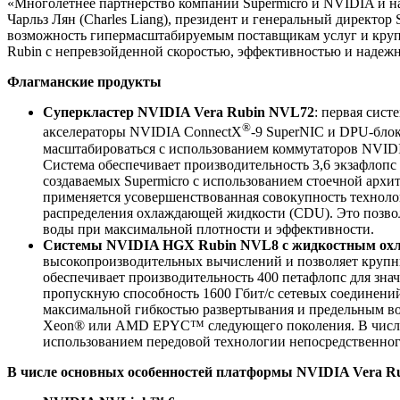
«Многолетнее партнерство компаний Supermicro и NVIDIA и н
Чарльз Лян (Charles Liang), президент и генеральный директо
возможность гипермасштабируемым поставщикам услуг и круп
Rubin с непревзойденной скоростью, эффективностью и надеж
Флагманские продукты
Суперкластер NVIDIA Vera Rubin NVL72
: первая сис
®
акселераторы NVIDIA ConnectX
-9 SuperNIC и DPU-бло
масштабироваться с использованием коммутаторов NVIDI
Система обеспечивает производительность 3,6 экзафлоп
создаваемых Supermicro с использованием стоечной арх
применяется усовершенствованная совокупность техноло
распределения охлаждающей жидкости (CDU). Это позвол
воды при максимальной плотности и эффективности.
Системы NVIDIA HGX Rubin NVL8 с жидкостным охл
высокопроизводительных вычислений и позволяет крупн
обеспечивает производительность 400 петафлопс для зн
пропускную способность 1600 Гбит/с сетевых соединений
максимальной гибкостью развертывания и предельным во
Xeon® или AMD EPYC™ следующего поколения. В числе п
использованием передовой технологии непосредственног
В числе основных особенностей платформы NVIDIA Vera Ru