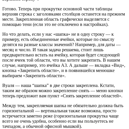
Готово. Теперь при прокрутке основной части таблицы
верхняя строка с заголовками столбцов останется на прежнем
месте. Закрепленная область графически выделяется с
помощью тени (если это не отключено в настройках).
Но что делать, если у нас «шапка» не в одну строку — к
примеру, есть объединенные ячейки, которые по смыслу
делятся на разные классы значений? Например, для даты —
месяц и число. И такая задача решаема, стоит лишь
предварительно встать на ячейку, которая будет следующей
после ячеек той области, что вы хотите закрепить. В нашем
случае, например, это ячейка А3. А дальше — вкладка «Вид»,
кнопка «Закрепить области», и в появившейся менюшке
выбираем «Закрепить области».
Вуаля — наша “шапка” в две строки закреплена. Кстати,
таким же образом можно закрепление снять — меню кнопки
теперь предложит вам пункт «Снять закрепление областей».
Между тем, закрепляемая шапка не обязательно должна быть
горизонтальной — вертикальная также возможна, просто
встречается заметно реже (горизонтальная прокрутка чаще
всего не очень удобна, особенно если вы пользуетесь не
тачпадом, а обычной офисной мышкой).