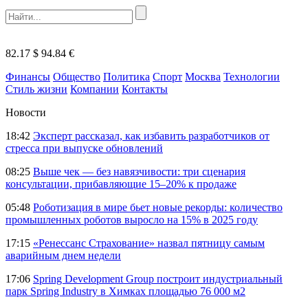
82.17 $
94.84 €
Финансы
Общество
Политика
Спорт
Москва
Технологии
Стиль жизни
Компании
Контакты
Новости
18:42
Эксперт рассказал, как избавить разработчиков от
стресса при выпуске обновлений
08:25
Выше чек — без навязчивости: три сценария
консультации, прибавляющие 15–20% к продаже
05:48
Роботизация в мире бьет новые рекорды: количество
промышленных роботов выросло на 15% в 2025 году
17:15
«Ренессанс Страхование» назвал пятницу самым
аварийным днем недели
17:06
Spring Development Group построит индустриальный
парк Spring Industry в Химках площадью 76 000 м2