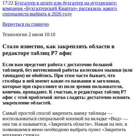
17:22
Бухгалтер в штате или бухгалтер на аутсорсинге:
компания «Бухгалтерский Квартал» рассказала, какого
специалиста выбрать в 2026 году
Вернуться на главную
Технологии
2 июля 10:10
Стало известно, как закреплять области в
редакторе таблиц Р7 офис
Если вам предстоит работа с достаточно большой
таблицей, без интенсивной работы колесиком мышки (или
тачпадом) не обойтись. При этом часто бывает, что
столбцы в ней имеют какие-то названия и заголовки,
которые при скроллинге из поля зрения пользователя,
конечно, пропадают. К счастью, в редакторах таблиц Р7
офис с этой проблемой легко сладить: достаточно освоить
закрепление областей.
Самый простой способ закрепить шапку таблицы —
воспользоваться специальной кнопкой на вкладке «Вид» —
она так и называется, «Закрепить области». Нажав на нее, в
появившемся меню необходимо выбрать пункт «Закрепить
верхнюю строку».