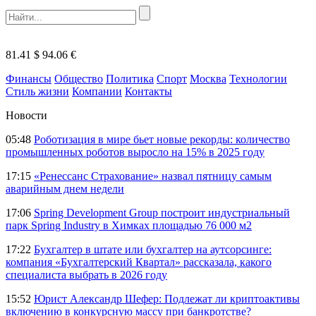
81.41 $
94.06 €
Финансы
Общество
Политика
Спорт
Москва
Технологии
Стиль жизни
Компании
Контакты
Новости
05:48
Роботизация в мире бьет новые рекорды: количество
промышленных роботов выросло на 15% в 2025 году
17:15
«Ренессанс Страхование» назвал пятницу самым
аварийным днем недели
17:06
Spring Development Group построит индустриальный
парк Spring Industry в Химках площадью 76 000 м2
17:22
Бухгалтер в штате или бухгалтер на аутсорсинге:
компания «Бухгалтерский Квартал» рассказала, какого
специалиста выбрать в 2026 году
15:52
Юрист Александр Шефер: Подлежат ли криптоактивы
включению в конкурсную массу при банкротстве?