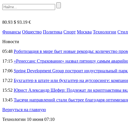
80.93 $
93.19 €
Финансы
Общество
Политика
Спорт
Москва
Технологии
Стил
Новости
05:48
Роботизация в мире бьет новые рекорды: количество пр
17:15
«Ренессанс Страхование» назвал пятницу самым аварий
17:06
Spring Development Group построит индустриальный парк 
17:22
Бухгалтер в штате или бухгалтер на аутсорсинге: компани
15:52
Юрист Александр Шефер: Подлежат ли криптоактивы вкл
13:45
Тысячи направлений стали быстрее благодаря оптимиза
Вернуться на главную
Технологии
10 июня 07:10