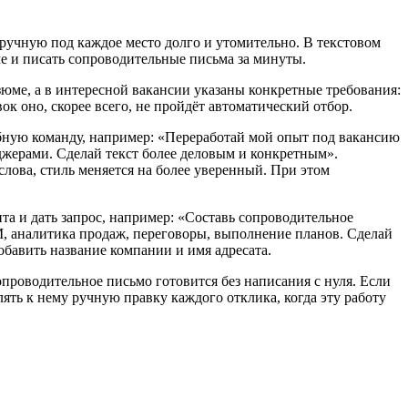
вручную под каждое место долго и утомительно. В текстовом
ме и писать сопроводительные письма за минуты.
зюме, а в интересной вакансии указаны конкретные требования:
к оно, скорее всего, не пройдёт автоматический отбор.
обную команду, например: «Переработай мой опыт под вакансию
джерами. Сделай текст более деловым и конкретным».
ова, стиль меняется на более уверенный. При этом
та и дать запрос, например: «Составь сопроводительное
M, аналитика продаж, переговоры, выполнение планов. Сделай
обавить название компании и имя адресата.
проводительное письмо готовится без написания с нуля. Если
ять к нему ручную правку каждого отклика, когда эту работу