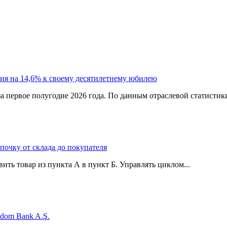
ия на 14,6% к своему десятилетнему юбилею
а первое полугодие 2026 года. По данным отраслевой статистик
епочку от склада до покупателя
ить товар из пункта А в пункт Б. Управлять циклом...
edom Bank A.Ş.