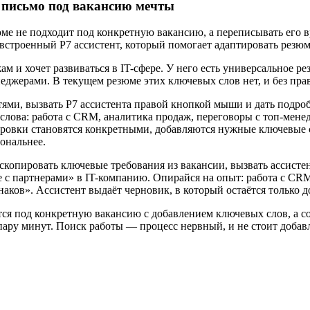
е письмо под вакансию мечты
юме не подходит под конкретную вакансию, а переписывать его 
 встроенный Р7 ассистент, который помогает адаптировать резю
м и хочет развиваться в IT-сфере. У него есть универсальное ре
джерами. В текущем резюме этих ключевых слов нет, и без право
тями, вызвать Р7 ассистента правой кнопкой мыши и дать подр
слова: работа с CRM, аналитика продаж, переговоры с топ-мене
овки становятся конкретными, добавляются нужные ключевые сл
ональнее.
копировать ключевые требования из вакансии, вызвать ассистен
 с партнерами» в IT-компанию. Опирайся на опыт: работа с CR
аков». Ассистент выдаёт черновик, в который остаётся только д
тся под конкретную вакансию с добавлением ключевых слов, а со
пару минут. Поиск работы — процесс нервный, и не стоит добавл