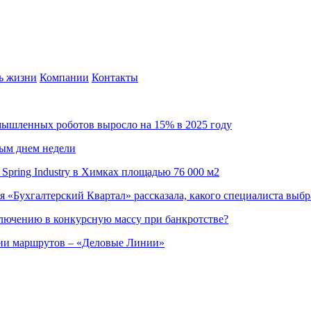
ь жизни
Компании
Контакты
омышленных роботов выросло на 15% в 2025 году
ным днем недели
Spring Industry в Химках площадью 76 000 м2
я «Бухгалтерский Квартал» рассказала, какого специалиста выбр
ючению в конкурсную массу при банкротстве?
ции маршрутов – «Деловые Линии»