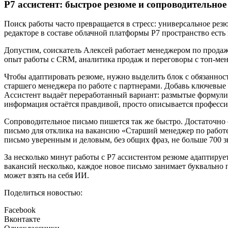
Р7 ассистент: быстрое резюме и сопроводительно
Поиск работы часто превращается в стресс: универсальное рез
редакторе в составе облачной платформы Р7 пространство есть
Допустим, соискатель Алексей работает менеджером по продажа
опыт работы с CRM, аналитика продаж и переговоры с топ-мене
Чтобы адаптировать резюме, нужно выделить блок с обязаннос
старшего менеджера по работе с партнерами. Добавь ключевые 
Ассистент выдаёт переработанный вариант: размытые формулир
информация остаётся правдивой, просто описывается професси
Сопроводительное письмо пишется так же быстро. Достаточно с
письмо для отклика на вакансию «Старший менеджер по работе
письмо уверенным и деловым, без общих фраз, не больше 700 зн
За несколько минут работы с Р7 ассистентом резюме адаптируе
вакансий несколько, каждое новое письмо занимает буквально 
может взять на себя ИИ.
Поделиться новостью:
Facebook
Вконтакте