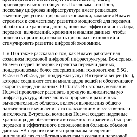
производительности общества. По словам г-на Пэна,
поскольку цифровая инфраструктура имеет решающее
значение для успеха цифровой экономики, компания Huawei
стремится к совместному развитию мощностей для передачи,
обработки и хранения данных, повышая эффективность сбора,
передачи, вычислений, хранения и анализа данных, чтобы
повысить производительность цифровых технологий и
стимулировать развитие цифровой экономики.
Г-н Пэн также рассказал о том, как Huawei работает над
созданием передовой цифровой инфраструктуры. Во-первых,
Huawei создает передовые средства передачи данных,
поддерживаемые более совершенными технологиями 5.5G,
F5.5G и Net5.5G, для поддержки услуг Интернета вещей (IoT),
которые соединяют сотни миллиардов вещей и обеспечивают
скорость передачи данных 10 Гбит/с. Во-вторых, компания
Huawei продолжает развивать прочную вычислительную
инфраструктуру, облегчающую прорывы в различных
вычислительных областях, включая вычисления общего
назначения и вычисления с использованием искусственного
интеллекта. В-третьих, компания Huawei создает надежные
хранилища для обеспечения возможности хранения, быстрой
передачи и эффективного использования больших объемов
данных. «В перспективе мы продолжим внедрение
инноваций для содействия клиентам в создании передовой