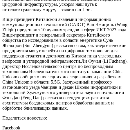
цифровой инфраструктуры, ускоряя наш путь к
интеллектуальному миру», – заявил г-н Пэн.
Вице-президент Китайской академии информационно-
коммуникационных технологий (CAICT) Ван Чжицинь (Wang
Zhiqin) представил 10 лучших трендов в сфере ИКТ 2023 года.
Вице-президент и генеральный секретарь Китайского
общества по исследованиям в области энергетике Сунь
Жэньцюн (Sun Zhengyun) рассказал о том, как энергетические
предприятия могут перейти на цифровые технологии для
поддержки стратегии достижения Китаем пика углеродных
выбросов и углеродной нейтральности.Ли Фучан (Li Fuchang),
директор Исследовательского центра по беспроводным
технологиям Исследовательского института компании China
Unicom сообщил о последних исследованиях и разработках
China Unicom в области 5.5G. Заслуженный профессор
автономного уезда Чанцзян и декан Школы информатики и
технологий Хуачжунского университета науки и технологии
Фэн Дан (Feng Dan) рассказал о тенденциях развития
архитектуры бесдисковых центров обработки данных и
обработке близлежащих данных.
Поделиться новостью:
Facebook