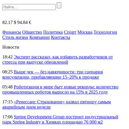
82.17 $
94.84 €
Финансы
Общество
Политика
Спорт
Москва
Технологии
Стиль жизни
Компании
Контакты
Новости
18:42
Эксперт рассказал, как избавить разработчиков от
стресса при выпуске обновлений
08:25
Выше чек — без навязчивости: три сценария
консультации, прибавляющие 15–20% к продаже
05:48
Роботизация в мире бьет новые рекорды: количество
промышленных роботов выросло на 15% в 2025 году
17:15
«Ренессанс Страхование» назвал пятницу самым
аварийным днем недели
17:06
Spring Development Group построит индустриальный
парк Spring Industry в Химках площадью 76 000 м2