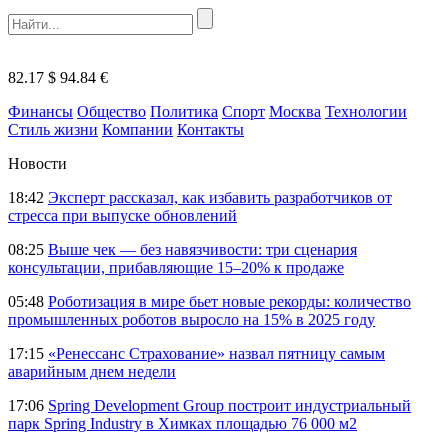
82.17 $
94.84 €
Финансы
Общество
Политика
Спорт
Москва
Технологии
Стиль жизни
Компании
Контакты
Новости
18:42
Эксперт рассказал, как избавить разработчиков от
стресса при выпуске обновлений
08:25
Выше чек — без навязчивости: три сценария
консультации, прибавляющие 15–20% к продаже
05:48
Роботизация в мире бьет новые рекорды: количество
промышленных роботов выросло на 15% в 2025 году
17:15
«Ренессанс Страхование» назвал пятницу самым
аварийным днем недели
17:06
Spring Development Group построит индустриальный
парк Spring Industry в Химках площадью 76 000 м2