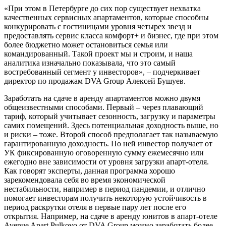
«При этом в Петербурге до сих пор существует нехватка
качественных сервисных апартаментов, которые способны
конкурировать с гостиницами уровня четырех звезд и
предоставлять сервис класса комфорт+ и бизнес, где при этом
более бюджетно может остановиться семья или
командированный. Такой проект мы и строим, и наша
аналитика изначально показывала, что это самый
востребованный сегмент у инвесторов», – подчеркивает
директор по продажам DVA Group Алексей Бушуев.
Заработать на сдаче в аренду апартаментов можно двумя
общеизвестными способами. Первый – через плавающий
тариф, который учитывает сезонность, загрузку и параметры
самих помещений. Здесь потенциальная доходность выше, но
и риски – тоже. Второй способ предполагает так называемую
гарантированную доходность. По ней инвестор получает от
УК фиксированную оговоренную сумму ежемесячно или
ежегодно вне зависимости от уровня загрузки апарт-отеля.
Как говорят эксперты, данная программа хорошо
зарекомендовала себя во время экономической
нестабильности, например в период пандемии, и отлично
помогает инвесторам получить некоторую устойчивость в
период раскрутки отеля в первые пару лет после его
открытия. Например, на сдаче в аренду юнитов в апарт-отеле
Avenue Apart Pulkovo от DVA Group можно заработать более