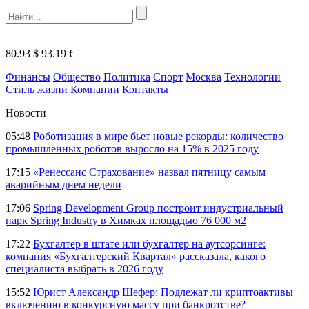
80.93 $
93.19 €
Финансы
Общество
Политика
Спорт
Москва
Технологии
Стиль жизни
Компании
Контакты
Новости
05:48
Роботизация в мире бьет новые рекорды: количество
промышленных роботов выросло на 15% в 2025 году
17:15
«Ренессанс Страхование» назвал пятницу самым
аварийным днем недели
17:06
Spring Development Group построит индустриальный
парк Spring Industry в Химках площадью 76 000 м2
17:22
Бухгалтер в штате или бухгалтер на аутсорсинге:
компания «Бухгалтерский Квартал» рассказала, какого
специалиста выбрать в 2026 году
15:52
Юрист Александр Шефер: Подлежат ли криптоактивы
включению в конкурсную массу при банкротстве?