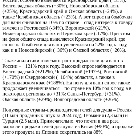
России: особенно выделяются Красноярский край (+31%),
Волгоградская область (+30%), Новосибирская область
(+25%), Краснодарский край и Омская область (+24%), а
также Челябинская область (+23%). А вот спрос на бомбочки
для ванн снизился на 10% по стране – спад интереса к товару
замечен в Ростовской (-34%), Воронежской (-21%),
Нижегородской областях и Пермском крае (-17%). При этом
на фоне общего спада выделяется Красноярский край, где
спрос на бомбочки для ванн увеличился на 52% год к году,
как и в Новосибирской (+36%) и Омской областях (+26%).
Также аналитики отмечают рост продаж соли для ванн в
России – +121% год к году. Высокий спрос наблюдается в
Волгоградской (+212%), Челябинской (+197%), Ростовской
(+170%) и Свердловской (+164%) областях, а также в
Краснодарском крае (+188%). На пену для ванн спрос также
продолжает увеличиваться – по стране на 10% год к году, а в
некоторых регионах до +31%: Санкт-Петербург (+31%),
Омская область (+29%), Волгоградская область (+26%).
Популярные страны-производители гелей для душа – Россия
(11 млн проданных штук за 2024 год), Германия (2,3 млн) и
Турция (2,5 млн). Примечательно, что почти в два раза
выросли продажи гелей для душа из Китая (+90%), а продажи
этого продукта из Японии сократились на 88%.