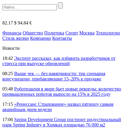
82.17 $
94.84 €
Финансы
Общество
Политика
Спорт
Москва
Технологии
Стиль жизни
Компании
Контакты
Новости
18:42
Эксперт рассказал, как избавить разработчиков от
стресса при выпуске обновлений
08:25
Выше чек — без навязчивости: три сценария
консультации, прибавляющие 15–20% к продаже
05:48
Роботизация в мире бьет новые рекорды: количество
промышленных роботов выросло на 15% в 2025 году
17:15
«Ренессанс Страхование» назвал пятницу самым
аварийным днем недели
17:06
Spring Development Group построит индустриальный
парк Spring Industry в Химках площадью 76 000 м2