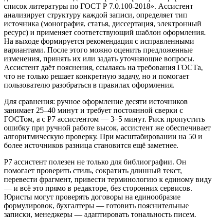
список литературы по ГОСТ Р 7.0.100-2018». Ассистент
анализирует структуру каждой записи, определяет тип
источника (монография, статья, диссертация, электронный
ресурс) и применяет соответствующий шаблон оформления.
На выходе формируется рекомендация с исправленными
вариантами. После этого можно оценить предложенные
изменения, принять их или задать уточняющие вопросы.
Ассистент даёт пояснения, ссылаясь на требования ГОСТа,
что не только решает конкретную задачу, но и помогает
пользователю разобраться в правилах оформления.
Для сравнения: ручное оформление десяти источников
занимает 25–40 минут и требует постоянной сверки с
ГОСТом, а с Р7 ассистентом — 3–5 минут. Риск пропустить
ошибку при ручной работе высок, ассистент же обеспечивает
алгоритмическую проверку. При масштабировании на 50 и
более источников разница становится ещё заметнее.
Р7 ассистент полезен не только для библиографии. Он
помогает проверить стиль, сократить длинный текст,
перевести фрагмент, привести терминологию к единому виду
— и всё это прямо в редакторе, без сторонних сервисов.
Юристы могут проверять договоры на единообразие
формулировок, бухгалтеры — готовить пояснительные
записки, менеджеры — адаптировать тональность писем.