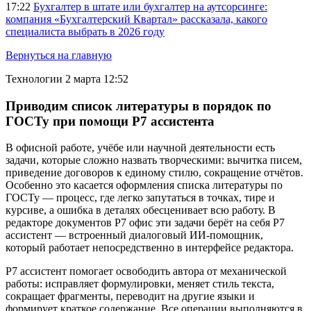
17:22
Бухгалтер в штате или бухгалтер на аутсорсинге:
компания «Бухгалтерский Квартал» рассказала, какого
специалиста выбрать в 2026 году
Вернуться на главную
Технологии
2 марта 12:52
Приводим список литературы в порядок по
ГОСТу при помощи Р7 ассистента
В офисной работе, учёбе или научной деятельности есть
задачи, которые сложно назвать творческими: вычитка писем,
приведение договоров к единому стилю, сокращение отчётов.
Особенно это касается оформления списка литературы по
ГОСТу — процесс, где легко запутаться в точках, тире и
курсиве, а ошибка в деталях обесценивает всю работу. В
редакторе документов Р7 офис эти задачи берёт на себя Р7
ассистент — встроенный диалоговый ИИ-помощник,
который работает непосредственно в интерфейсе редактора.
Р7 ассистент помогает освободить автора от механической
работы: исправляет формулировки, меняет стиль текста,
сокращает фрагменты, переводит на другие языки и
формирует краткое содержание. Все операции выполняются в