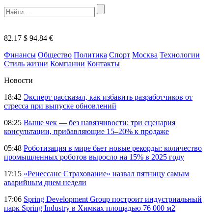
82.17 $
94.84 €
Финансы
Общество
Политика
Спорт
Москва
Технологии
Стиль жизни
Компании
Контакты
Новости
18:42
Эксперт рассказал, как избавить разработчиков от
стресса при выпуске обновлений
08:25
Выше чек — без навязчивости: три сценария
консультации, прибавляющие 15–20% к продаже
05:48
Роботизация в мире бьет новые рекорды: количество
промышленных роботов выросло на 15% в 2025 году
17:15
«Ренессанс Страхование» назвал пятницу самым
аварийным днем недели
17:06
Spring Development Group построит индустриальный
парк Spring Industry в Химках площадью 76 000 м2