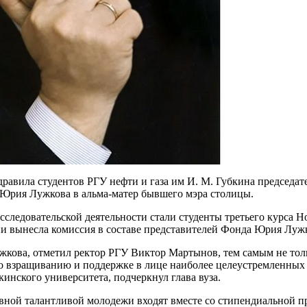
авила студентов РГУ нефти и газа им И. М. Губкина председа
Юрия Лужкова в альма-матер бывшего мэра столицы.
следовательской деятельности стали студенты третьего курса Но
и вынесла комиссия в составе представителей Фонда Юрия Лужк
жкова, отметил ректор РГУ Виктор Мартынов, тем самым не тол
по взращиванию и поддержке в лице наиболее целеустремленных 
нского университета, подчеркнул глава вуза.
ой талантливой молодежи входят вместе со стипендиальной пр