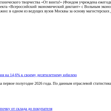
ехнического творчества «От винта!» (Фондом учреждена ежего
проекта «Всероссийский экономический диктант» с Вольным экон
жно: в одном из ведущих вузов Москвы за основу магистерских
ия на 14,6% к своему десятилетнему юбилею
а первое полугодие 2026 года. По данным отраслевой статистик
епочку от склада до покупателя