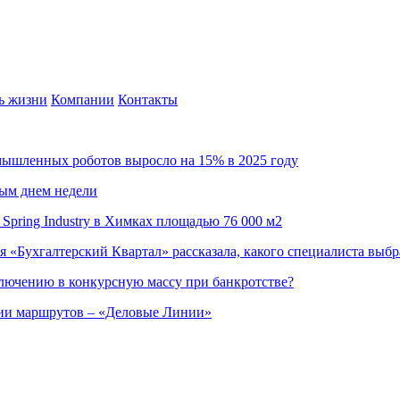
ь жизни
Компании
Контакты
омышленных роботов выросло на 15% в 2025 году
ным днем недели
Spring Industry в Химках площадью 76 000 м2
я «Бухгалтерский Квартал» рассказала, какого специалиста выбр
ючению в конкурсную массу при банкротстве?
ции маршрутов – «Деловые Линии»