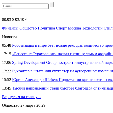
80.93 $
93.19 €
Финансы
Общество
Политика
Спорт
Москва
Технологии
Стил
Новости
05:48
Роботизация в мире бьет новые рекорды: количество пр
17:15
«Ренессанс Страхование» назвал пятницу самым аварий
17:06
Spring Development Group построит индустриальный парк 
17:22
Бухгалтер в штате или бухгалтер на аутсорсинге: компани
15:52
Юрист Александр Шефер: Подлежат ли криптоактивы вкл
13:45
Тысячи направлений стали быстрее благодаря оптимиза
Вернуться на главную
Общество
27 марта 20:29