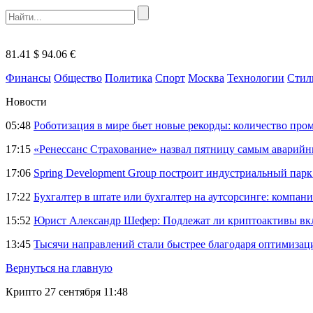
81.41 $
94.06 €
Финансы
Общество
Политика
Спорт
Москва
Технологии
Стил
Новости
05:48
Роботизация в мире бьет новые рекорды: количество пр
17:15
«Ренессанс Страхование» назвал пятницу самым аварий
17:06
Spring Development Group построит индустриальный парк 
17:22
Бухгалтер в штате или бухгалтер на аутсорсинге: компани
15:52
Юрист Александр Шефер: Подлежат ли криптоактивы вкл
13:45
Тысячи направлений стали быстрее благодаря оптимиза
Вернуться на главную
Крипто
27 сентября 11:48