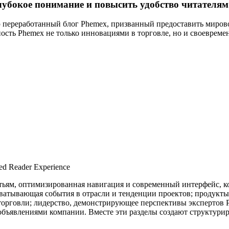
глубокое понимание и повысить удобство читателям
ью переработанный блог Phemex, призванный предоставить мир
ость Phemex не только инновациями в торговле, но и своеврем
ed Reader Experience
тьям, оптимизированная навигация и современный интерфейс, ко
охватывающая события в отрасли и тенденции проектов; продук
торговли; лидерство, демонстрирующее перспективы экспертов
 объявлениями компании. Вместе эти разделы создают структур