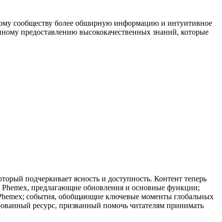
овому сообществу более обширную информацию и интуитивное
енному предоставлению высококачественных знаний, которые
торый подчеркивает ясность и доступность. Контент теперь
ты Phemex, предлагающие обновления и основные функции;
 Phemex; события, обобщающие ключевые моменты глобальных
ированный ресурс, призванный помочь читателям принимать