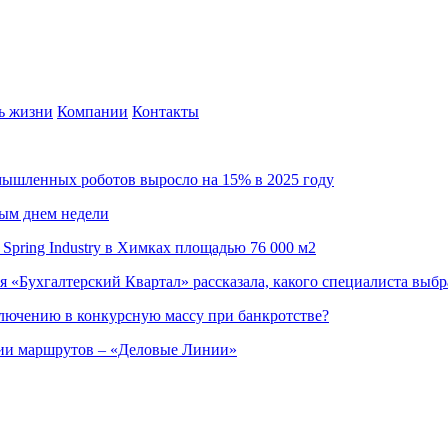
ь жизни
Компании
Контакты
омышленных роботов выросло на 15% в 2025 году
ным днем недели
Spring Industry в Химках площадью 76 000 м2
я «Бухгалтерский Квартал» рассказала, какого специалиста выбр
ючению в конкурсную массу при банкротстве?
ции маршрутов – «Деловые Линии»