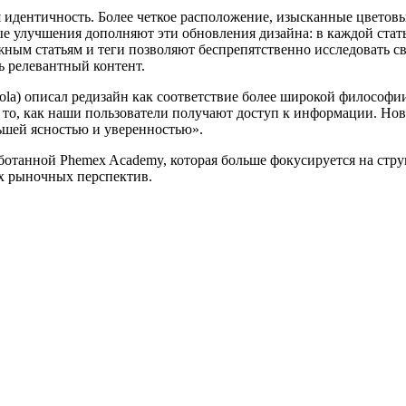
 идентичность. Более четкое расположение, изысканные цветов
улучшения дополняют эти обновления дизайна: в каждой статье 
жным статьям и теги позволяют беспрепятственно исследовать с
ь релевантный контент.
iola) описал редизайн как соответствие более широкой философ
 то, как наши пользователи получают доступ к информации. Но
ьшей ясностью и уверенностью».
аботанной Phemex Academy, которая больше фокусируется на ст
ых рыночных перспектив.