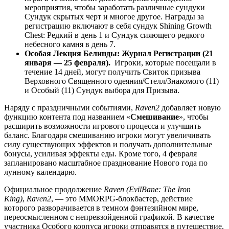
мероприятия, чтобы заработать различные сундуки
Сундук скрытых черт и многое другое. Награды за
регистрацию включают в себя сундук Shining Growth
Chest: Редкий в день 1 и Сундук сияющего редкого
небесного камня в день 7.
Особая
Лекция Белинды: Журнал Регистрации (21
января — 25 февраля).
Игроки, которые посещали в
течение 14 дней, могут получить Свиток призыва
Верховного Священного одеяния/Стелл/Знакомого (11)
и Особый (11) Сундук выбора для Призыва.
Наряду с праздничными событиями,
Raven2
добавляет новую
функцию контента под названием «
Смешивание
», чтобы
расширить возможности игрового процесса и улучшить
баланс. Благодаря смешиванию игроки могут увеличивать
силу существующих эффектов и получать дополнительные
бонусы, усиливая эффекты еды. Кроме того, 4 февраля
запланировано масштабное празднование Нового года по
лунному календарю.
Официальное продолжение
Raven (EvilBane: The Iron
King)
,
Raven2
, — это MMORPG-блокбастер, действие
которого разворачивается в темном фэнтезийном мире,
переосмысленном с непревзойденной графикой. В качестве
участника Особого корпуса игроки отправятся в путешествие,