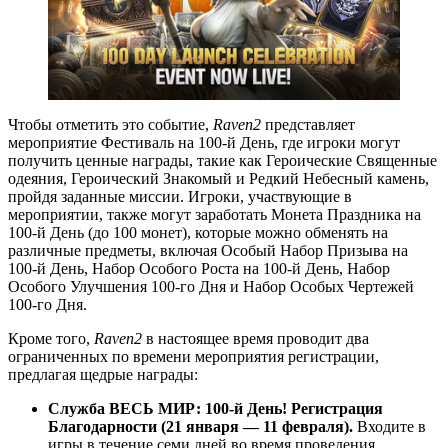
Чтобы отметить это событие,
Raven2
представляет
мероприятие Фестиваль на 100-й День, где игроки могут
получить ценные награды, такие как Героические Священные
одеяния, Героический Знакомый и Редкий Небесный камень,
пройдя заданные миссии. Игроки, участвующие в
мероприятии, также могут заработать Монета Праздника на
100-й День (до 100 монет), которые можно обменять на
различные предметы, включая Особый Набор Призыва на
100-й День, Набор Особого Роста на 100-й День, Набор
Особого Улучшения 100-го Дня и Набор Особых Чертежей
100-го Дня.
Кроме того,
Raven2
в настоящее время проводит два
ограниченных по времени мероприятия регистрации,
предлагая щедрые награды:
Служба
ВЕСЬ МИР: 100-й День! Регистрация
Благодарности (21 января — 11 февраля).
Входите в
игры в течение семи дней во время проведения