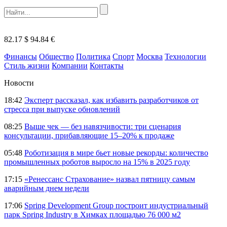
82.17 $
94.84 €
Финансы
Общество
Политика
Спорт
Москва
Технологии
Стиль жизни
Компании
Контакты
Новости
18:42
Эксперт рассказал, как избавить разработчиков от
стресса при выпуске обновлений
08:25
Выше чек — без навязчивости: три сценария
консультации, прибавляющие 15–20% к продаже
05:48
Роботизация в мире бьет новые рекорды: количество
промышленных роботов выросло на 15% в 2025 году
17:15
«Ренессанс Страхование» назвал пятницу самым
аварийным днем недели
17:06
Spring Development Group построит индустриальный
парк Spring Industry в Химках площадью 76 000 м2