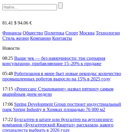
81.41 $
94.06 €
Финансы
Общество
Политика
Спорт
Москва
Технологии
Стиль жизни
Компании
Контакты
Новости
08:25
Выше чек — без навязчивости: три сценария
консультации, прибавляющие 15–20% к продаже
05:48
Роботизация в мире бьет новые рекорды: количество
промышленных роботов выросло на 15% в 2025 году
17:15
«Ренессанс Страхование» назвал пятницу самым
аварийным днем недели
17:06
Spring Development Group построит индустриальный
парк Spring Industry в Химках площадью 76 000 м2
17:22
Бухгалтер в штате или бухгалтер на аутсорсинге:
компания «Бухгалтерский Квартал» рассказала, какого
специалиста выбрать в 2026 году