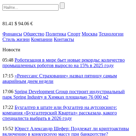
81.41 $
94.06 €
Финансы
Общество
Политика
Спорт
Москва
Технологии
Стиль жизни
Компании
Контакты
Новости
05:48
Роботизация в мире бьет новые рекорды: количество
промышленных роботов выросло на 15% в 2025 году
17:15
«Ренессанс Страхование» назвал пятницу самым
аварийным днем недели
17:06
Spring Development Group построит индустриальный
парк Spring Industry в Химках площадью 76 000 м2
17:22
Бухгалтер в штате или бухгалтер на аутсорсинге:
компания «Бухгалтерский Квартал» рассказала, какого
специалиста выбрать в 2026 году
15:52
Юрист Александр Шефер: Подлежат ли криптоактивы
включению в конкурсную массу при банкротстве?