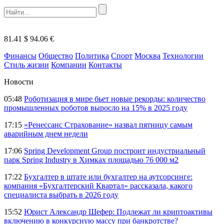
81.41 $
94.06 €
Финансы
Общество
Политика
Спорт
Москва
Технологии
Стиль жизни
Компании
Контакты
Новости
05:48
Роботизация в мире бьет новые рекорды: количество
промышленных роботов выросло на 15% в 2025 году
17:15
«Ренессанс Страхование» назвал пятницу самым
аварийным днем недели
17:06
Spring Development Group построит индустриальный
парк Spring Industry в Химках площадью 76 000 м2
17:22
Бухгалтер в штате или бухгалтер на аутсорсинге:
компания «Бухгалтерский Квартал» рассказала, какого
специалиста выбрать в 2026 году
15:52
Юрист Александр Шефер: Подлежат ли криптоактивы
включению в конкурсную массу при банкротстве?