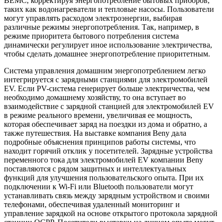
BEMC, корректируя энергопотребление бытовых приборов,
таких как водонагреватели и тепловые насосы. Пользователи
могут управлять расходом электроэнергии, выбирая
различные режимы энергопотребления. Так, например, в
режиме приоритета бытового потребления система
динамически регулирует иное использование электричества,
чтобы сделать домашнее энергопотребление приоритетным.
Система управления домашним энергопотреблением легко
интегрируется с зарядными станциями для электромобилей
EV. Если PV-система генерирует больше электричества, чем
необходимо домашнему хозяйству, то она вступает во
взаимодействие с зарядной станцией для электромобилей EV
в режиме реального времени, увеличивая ее мощность,
которая обеспечивает заряд на поездки из дома и обратно, а
также путешествия. На выставке компания Beny дала
подробные объяснения принципов работы системы, что
находит горячий отклик у посетителей. Зарядные устройства
переменного тока для электромобилей EV компании Beny
поставляются с рядом защитных и интеллектуальных
функций для улучшения пользовательского опыта. При их
подключении к Wi-Fi или Bluetooth пользователи могут
устанавливать связь между зарядным устройством и своими
телефонами, обеспечивая удаленный мониторинг и
управление зарядкой на основе открытого протокола зарядной