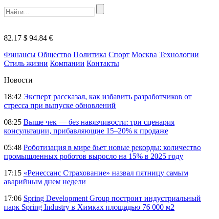
82.17 $
94.84 €
Финансы
Общество
Политика
Спорт
Москва
Технологии
Стиль жизни
Компании
Контакты
Новости
18:42
Эксперт рассказал, как избавить разработчиков от
стресса при выпуске обновлений
08:25
Выше чек — без навязчивости: три сценария
консультации, прибавляющие 15–20% к продаже
05:48
Роботизация в мире бьет новые рекорды: количество
промышленных роботов выросло на 15% в 2025 году
17:15
«Ренессанс Страхование» назвал пятницу самым
аварийным днем недели
17:06
Spring Development Group построит индустриальный
парк Spring Industry в Химках площадью 76 000 м2