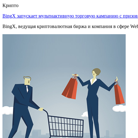
Крипто
BingX запускает мультиактивную торговую кампанию с приз
BingX, ведущая криптовалютная биржа и компания в сфере Web