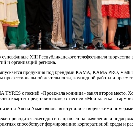
уперфинале XIII Республиканского телефестиваля творчества 
ий и организаций региона.
выпускается продукция под брендами КАМА, KAMA PRO, Viatti 
ы профессиональной деятельности, командной работы и преемс
TYRES с песней «Проезжала конница» занял второе место. Хор
ый квартет представил номер с песней «Мой залетка – гармони
тазин и Алена Ахметзянова выступили с творческими номерам
жи проводится ежегодно и направлен на выявление и поддержку 
риятиях способствует формированию корпоративной среды и ра