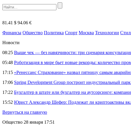
81.41 $
94.06 €
Финансы
Общество
Политика
Спорт
Москва
Технологии
Стил
Новости
08:25
Выше чек — без навязчивости: три сценария консультац
05:48
Роботизация в мире бьет новые рекорды: количество пр
17:15
«Ренессанс Страхование» назвал пятницу самым аварий
17:06
Spring Development Group построит индустриальный парк 
17:22
Бухгалтер в штате или бухгалтер на аутсорсинге: компани
15:52
Юрист Александр Шефер: Подлежат ли криптоактивы вкл
Вернуться на главную
Общество
28 января 17:51