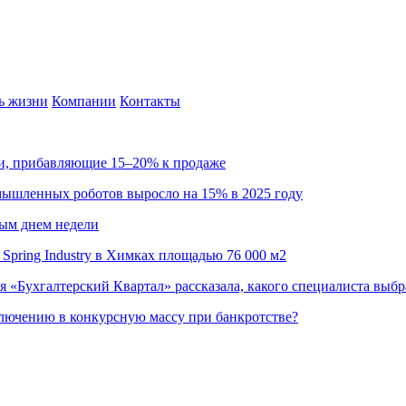
ь жизни
Компании
Контакты
ии, прибавляющие 15–20% к продаже
омышленных роботов выросло на 15% в 2025 году
ным днем недели
Spring Industry в Химках площадью 76 000 м2
я «Бухгалтерский Квартал» рассказала, какого специалиста выбр
ючению в конкурсную массу при банкротстве?