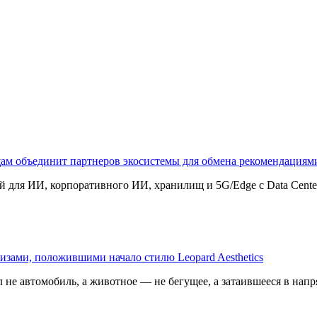
щам объединит партнеров экосистемы для обмена рекомендаци
 для ИИ, корпоративного ИИ, хранилищ и 5G/Edge с Data Center B
изами, положившими начало стилю Leopard Aesthetics
 не автомобиль, а животное — не бегущее, а затаившееся в напр