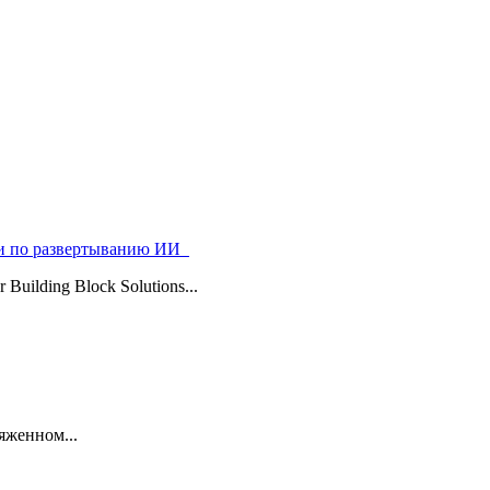
ями по развертыванию ИИ
uilding Block Solutions...
яженном...