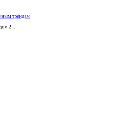
чным трендам
ом 2...