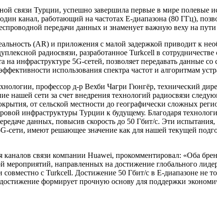
льной связи Турции, успешно завершила первые в мире полевые 
дин канал, работающий на частотах E-диапазона (80 ГГц), позво
еспроводной передачи данных и знаменует важную веху на пути
реальность (AR) и приложения с малой задержкой приводит к н
уплексной радиосвязи, разработанное Turkcell в сотрудничестве
та на инфраструктуре 5G-сетей, позволяет передавать данные со 
ффективности использования спектра частот и алгоритмам устр
хнологии, профессор д-р Вехби Чагри Гюнгёр, технический директ
ние нашей сети за счет внедрения технологий радиосвязи следу
крытия, от сельской местности до географически сложных реги
ровой инфраструктуры Турции к будущему. Благодаря технолог
передаче данных, повысив скорость до 50 Гбит/с. Эти испытани
 5G-сети, имеют решающее значение как для нашей текущей подг
ля каналов связи компании Huawei, прокомментировал: «Оба бр
й мероприятий, направленных на достижение глобального лидерс
 совместно с Turkcell. Достижение 50 Гбит/с в E-диапазоне не 
о достижение формирует прочную основу для поддержки экономич