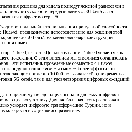
испытания решения для канала полнодуплексной радиосвязи в
лил получить скорость передачи данных 50 Гбит/с. Эта
 развития инфраструктуры 5G.
еобходимости дальнейшего повышения пропускной способности
 с Huawei, предназначено непосредственно для решения этой
скоростью до 50 Гбит/с на канал благодаря конструкции
анения помех.
ор Turkcell, сказал: «Целью компании Turkcell является как
ющего поколения. С этим видением мы стремимся организовать
онов. Эти испытания, проведенные совместно с Huawei,
ии полнодуплексной связи мы сможем более эффективно
я, позволяющие примерно 10 000 пользователей одновременно
отовки 5G-сетей, так и для удовлетворения цифровых ожиданий
енда по-прежнему твердо нацелены на поддержку цифровой
тва в цифровую эпоху. Для нас большая честь реализовать
только ускоряет цифровую трансформацию Турции, но и
еского роста и социального развития».