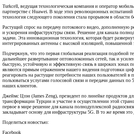
Turkcell, ведущая технологическая компания и оператор моби
партнерстве с Huawei. В ходе этих революционных испытаний о
технология следующего поколения стала прорывом в области б
Растущий спрос на передачу потокового видео, дополненную 
и ускорения инфраструктуры связи. Решение для канала полнод
задачи. Эта инновационная технология, которая будет разверну
интегрированных антенны с высокой изоляцией, повышенной э
Подчеркнув, что это первая глобальная реализация подобной те
дальнейшее развертывание оптоволоконных сетей, так и усиле
быструю, устойчивую и эффективную связь в широких зонах по
являются прямым отражением нашего видения подготовки циф
реагировать на растущие потребности наших пользователей в 
пользоваться услугами голосовой связи и передачи данных по
наших клиентов.
Джеймс Цзэн (James Zeng), президент по линейке продуктов д
трансформации Турции и участие в осуществлении этой страно
первое в мире решение для канала полнодуплексной радиосвязи
закладывает основу для инфраструктуры 5G. В то же время эт
Поделиться новостью:
Facebook