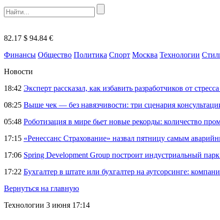
82.17 $
94.84 €
Финансы
Общество
Политика
Спорт
Москва
Технологии
Стил
Новости
18:42
Эксперт рассказал, как избавить разработчиков от стрес
08:25
Выше чек — без навязчивости: три сценария консультац
05:48
Роботизация в мире бьет новые рекорды: количество пр
17:15
«Ренессанс Страхование» назвал пятницу самым аварий
17:06
Spring Development Group построит индустриальный парк 
17:22
Бухгалтер в штате или бухгалтер на аутсорсинге: компани
Вернуться на главную
Технологии
3 июня 17:14