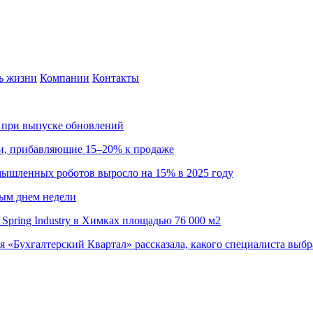
ь жизни
Компании
Контакты
са при выпуске обновлений
ии, прибавляющие 15–20% к продаже
омышленных роботов выросло на 15% в 2025 году
ным днем недели
Spring Industry в Химках площадью 76 000 м2
я «Бухгалтерский Квартал» рассказала, какого специалиста выбр