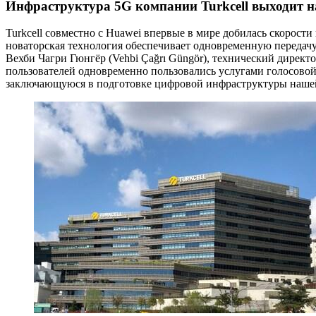
Инфраструктура 5G компании Turkcell выходит н
Turkcell совместно с Huawei впервые в мире добилась скорост
новаторская технология обеспечивает одновременную передачу
Вехби Чагри Гюнгёр (Vehbi Çağrı Güngör), технический директо
пользователей одновременно пользовались услугами голосовой
заключающуюся в подготовке цифровой инфраструктуры нашей