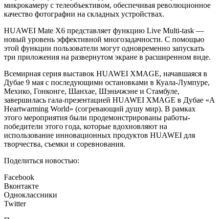
микрокамеру с телеобъективом, обеспечивая революционное
качество фотографии на складных устройствах.
HUAWEI Mate X6 представляет функцию Live Multi-task —
новый уровень эффективной многозадачности. С помощью
этой функции пользователи могут одновременно запускать
три приложения на развернутом экране в расширенном виде.
Всемирная серия выставок HUAWEI XMAGE, начавшаяся в
Дубае 9 мая с последующими остановками в Куала-Лумпуре,
Мехико, Гонконге, Шанхае, Шэньчжэне и Стамбуле,
завершилась гала-презентацией HUAWEI XMAGE в Дубае «A
Heartwarming World» (согревающий душу мир). В рамках
этого мероприятия были продемонстрированы работы-
победители этого года, которые вдохновляют на
использование инновационных продуктов HUAWEI для
творчества, съемки и соревнования.
Поделиться новостью:
Facebook
Вконтакте
Одноклассники
Twitter