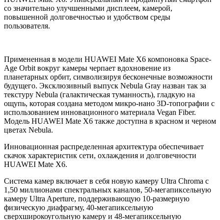
со значительно улучшенными дисплеем, камерой,
повышенной долговечностью и удобством среды
пользователя.
Примененная в модели HUAWEI Mate X6 компоновка Space-
Age Orbit вокруг камеры черпает вдохновение из
планетарных орбит, символизируя бесконечные возможности
будущего. Эксклюзивный выпуск Nebula Gray назван так за
текстуру Nebula (галактическая туманность), гладкую на
ощупь, которая создана методом микро-нано 3D-топографии с
использованием инновационного материала Vegan Fiber.
Модель HUAWEI Mate X6 также доступна в красном и черном
цветах Nebula.
Инновационная распределенная архитектура обеспечивает
скачок характеристик сети, охлаждения и долговечности
HUAWEI Mate X6.
Система камер включает в себя новую камеру Ultra Chroma с
1,50 миллионами спектральных каналов, 50-мегапиксельную
камеру Ultra Aperture, поддерживающую 10-размерную
физическую диафрагму, 40-мегапиксельную
сверхширокоугольную камеру и 48-мегапиксельную