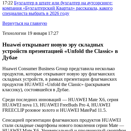
17:22
Бухгалтер в штате или бухгалтер на аутсорсинге:
компания «Бухгалтерский Квартал» рассказала, какого
специалиста выбрать в 2026 году
Вернуться на главную
Технологии
19 января 17:27
Huawei открывает новую эру складных
устройств презентацией «Unfold the Classic» в
Дубае
Huawei Consumer Business Group представила несколько
продуктов, которые открывают новую эру флагманских
складных устройств, в рамках презентации флагманских
продуктов HUAWEI «Unfold the Classic» (раскрываем
классику), состоявшейся в Дубае.
Среди последних инноваций — HUAWEI Mate X6, серия
HUAWEI nova 13, HUAWEI FreeBuds Pro 4, HUAWEI
FREECLIP розовое золото и HUAWEI MatePad 11.5.
Сенсацией презентации флагманских продуктов HUAWEI
стали складные смартфоны нового поколения серии Mate —
HUAWEI Mate X6. Универсальный и продвинутый смартфон