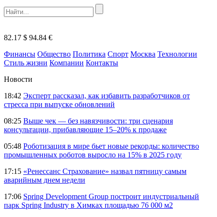
82.17 $
94.84 €
Финансы
Общество
Политика
Спорт
Москва
Технологии
Стиль жизни
Компании
Контакты
Новости
18:42
Эксперт рассказал, как избавить разработчиков от
стресса при выпуске обновлений
08:25
Выше чек — без навязчивости: три сценария
консультации, прибавляющие 15–20% к продаже
05:48
Роботизация в мире бьет новые рекорды: количество
промышленных роботов выросло на 15% в 2025 году
17:15
«Ренессанс Страхование» назвал пятницу самым
аварийным днем недели
17:06
Spring Development Group построит индустриальный
парк Spring Industry в Химках площадью 76 000 м2