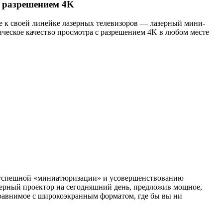
с разрешением 4K
е к своей линейке лазерных телевизоров — лазерный мини-
ческое качество просмотра с разрешением 4K в любом месте
я успешной «миниатюризации» и усовершенствованию
зерный проектор на сегодняшний день, предложив мощное,
 сравнимое с широкоэкранным форматом, где бы вы ни