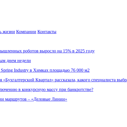
ь жизни
Компании
Контакты
омышленных роботов выросло на 15% в 2025 году
ным днем недели
Spring Industry в Химках площадью 76 000 м2
я «Бухгалтерский Квартал» рассказала, какого специалиста выбр
ючению в конкурсную массу при банкротстве?
ции маршрутов – «Деловые Линии»