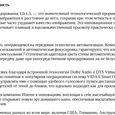
ность
ирования 1,0-1,3, — это значительный технологический прорыв
изображения и расстояние до него, сохраняя при этом четкость
рые часто ухудшают качество изображения. Эта инновационное 
печивает плавный и высококачественный просмотр практически в
Pro, опирающемся на передовые технологии автоматизации. Ком
х искажений и автоматическая фокусировка гарантируют, что из
ллектуальная 7-ступенчатая адаптация цвета стены автоматическ
передачу даже при непосредственном проецировании на не белу
вук благодаря встроенной технологии Dolby Audio и DTS Virtua
о понятная и популярная операционная система VIDAA Smart O
ко управлять ими с помощью удобного голосового пульта дистанц
алей от теней до бликов, что идеально подходит как для просмо
ия компании Hisense к инновациям, воплощая в себе высочайшую 
 открывает новую эру домашнего кино, обеспечивая масштабно
ния.
лючевых рынках во всем мире, включая США, Германию, Австра