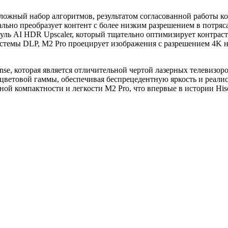
сложный набор алгоритмов, результатом согласованной работы ко
ально преобразует контент с более низким разрешением в потр
дуль AI HDR Upscaler, который тщательно оптимизирует контраст
стемы DLP, M2 Pro проецирует изображения с разрешением 4K н
isense, которая является отличительной чертой лазерных телевизо
 цветовой гаммы, обеспечивая беспрецедентную яркость и реал
йной компактности и легкости M2 Pro, что впервые в истории H