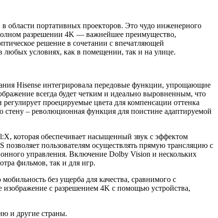
 в области портативных проекторов. Это чудо инженерного
 в полном разрешении 4K — важнейшее преимущество,
оптическое решение в сочетании с впечатляющей
 любых условиях, как в помещении, так и на улице.
пания Hisense интегрировала передовые функции, упрощающие
ображение всегда будет четким и идеально выровненным, что
и регулирует проецируемые цвета для компенсации оттенка
ю стену – революционная функция для поистине адаптируемой
l:X, которая обеспечивает насыщенный звук с эффектом
S позволяет пользователям осуществлять прямую трансляцию с
ионного управления. Включение Dolby Vision и нескольких
тра фильмов, так и для игр.
мобильность без ущерба для качества, сравнимого с
е изображение с разрешением 4K с помощью устройства,
лию и другие страны.