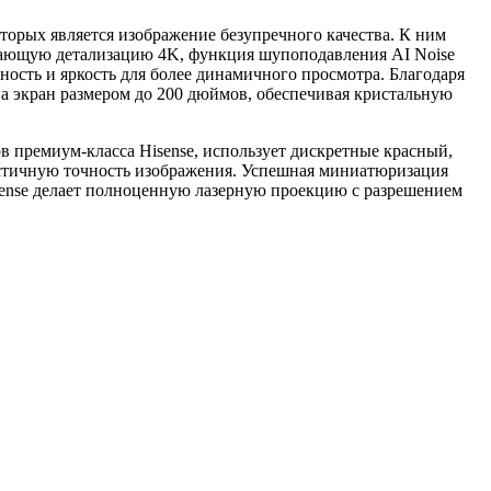
торых является изображение безупречного качества. К ним
ясающую детализацию 4K, функция шупоподавления AI Noise
ность и яркость для более динамичного просмотра. Благодаря
а экран размером до 200 дюймов, обеспечивая кристальную
ров премиум-класса Hisense, использует дискретные красный,
истичную точность изображения. Успешная миниатюризация
isense делает полноценную лазерную проекцию с разрешением