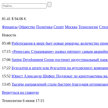
81.41 $
94.06 €
Финансы
Общество
Политика
Спорт
Москва
Технологии
Стил
Новости
05:48
Роботизация в мире бьет новые рекорды: количество пр
17:15
«Ренессанс Страхование» назвал пятницу самым аварий
17:06
Spring Development Group построит индустриальный парк 
17:22
Бухгалтер в штате или бухгалтер на аутсорсинге: компани
15:52
Юрист Александр Шефер: Подлежат ли криптоактивы вкл
13:45
Тысячи направлений стали быстрее благодаря оптимиза
Вернуться на главную
Технологии
6 июня 17:15