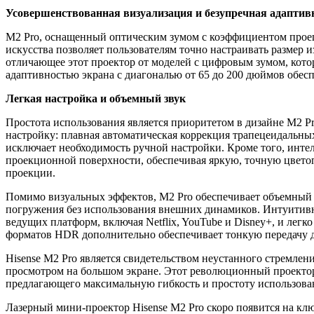
Усовершенствованная визуализация и безупречная адаптив
M2 Pro, оснащенный оптическим зумом с коэффициентом проец
искусства позволяет пользователям точно настраивать размер 
отличающее этот проектор от моделей с цифровым зумом, кото
адаптивностью экрана с диагональю от 65 до 200 дюймов обес
Легкая настройка и объемный звук
Простота использования является приоритетом в дизайне M2 
настройку: плавная автоматическая коррекция трапецеидальны
исключает необходимость ручной настройки. Кроме того, инте
проекционной поверхности, обеспечивая яркую, точную цвето
проекции.
Помимо визуальных эффектов, M2 Pro обеспечивает объемный з
погружения без использования внешних динамиков. Интуитивн
ведущих платформ, включая Netflix, YouTube и Disney+, и лег
форматов HDR дополнительно обеспечивает тонкую передачу дет
Hisense M2 Pro является свидетельством неустанного стремлен
просмотром на большом экране. Этот революционный проектор
предлагающего максимальную гибкость и простоту использова
Лазерный мини-проектор Hisense M2 Pro скоро появится на к