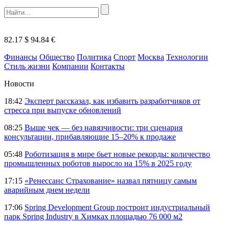
82.17 $
94.84 €
Финансы
Общество
Политика
Спорт
Москва
Технологии
Стиль жизни
Компании
Контакты
Новости
18:42
Эксперт рассказал, как избавить разработчиков от
стресса при выпуске обновлений
08:25
Выше чек — без навязчивости: три сценария
консультации, прибавляющие 15–20% к продаже
05:48
Роботизация в мире бьет новые рекорды: количество
промышленных роботов выросло на 15% в 2025 году
17:15
«Ренессанс Страхование» назвал пятницу самым
аварийным днем недели
17:06
Spring Development Group построит индустриальный
парк Spring Industry в Химках площадью 76 000 м2