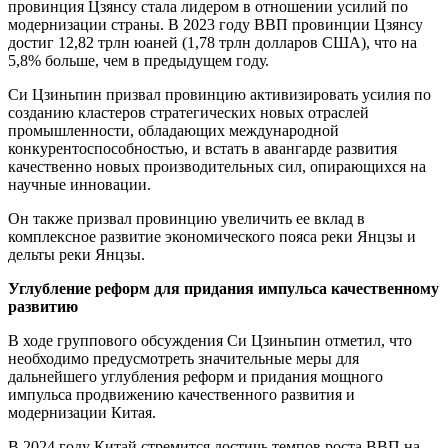
провинция Цзянсу стала лидером в отношении усилий по
модернизации страны. В 2023 году ВВП провинции Цзянсу
достиг 12,82 трлн юаней (1,78 трлн долларов США), что на
5,8% больше, чем в предыдущем году.
Си Цзиньпин призвал провинцию активизировать усилия по
созданию кластеров стратегических новых отраслей
промышленности, обладающих международной
конкурентоспособностью, и встать в авангарде развития
качественно новых производительных сил, опирающихся на
научные инновации.
Он также призвал провинцию увеличить ее вклад в
комплексное развитие экономического пояса реки Янцзы и
дельты реки Янцзы.
Углубление реформ для придания импульса качественному
развитию
В ходе группового обсуждения Си Цзиньпин отметил, что
необходимо предусмотреть значительные меры для
дальнейшего углубления реформ и придания мощного
импульса продвижению качественного развития и
модернизации Китая.
В 2024 году Китай стремится достичь темпов роста ВВП на