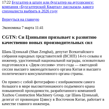
17:22
Бухгалтер в штате или бухгалтер на аутсорсинге:
компания «Бухгалтерский Квартал» рассказала, какого
специалиста выбрать в 2026 году
Вернуться на главную
Экономика
7 марта 11:41
CGTN: Си Цзиньпин призывает к развитию
качественно новых производительных сил
Шань Цзэньхай (Shan Zenghai), депутат Всекитайского
собрания народных представителей (ВСНП) 14-го созыва и
инженер, удостоенный национальной награды, основательно
подготовился к «Двум сессиям» этого года — ежегодной
сессии высшего законодательного органа Китая и высшего
политического консультативного органа страны.
Он привез с собой фотографию с изображением самого
большого в мире высокотоннажного подъемного крана
повышенной проходимости, разработанного компанией
Xuzhou Construction Machinery Group, где Шань Цзэньхай,
делегат от провинции Цзянсу в Восточном Китае, работает в
качестве главного инженера.