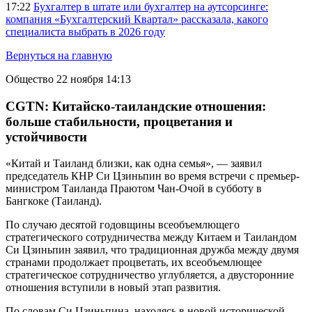
17:22
Бухгалтер в штате или бухгалтер на аутсорсинге:
компания «Бухгалтерский Квартал» рассказала, какого
специалиста выбрать в 2026 году
Вернуться на главную
Общество
22 ноября 14:13
CGTN: Китайско-таиландские отношения:
больше стабильности, процветания и
устойчивости
«Китай и Таиланд близки, как одна семья», — заявил
председатель КНР Си Цзиньпин во время встречи с премьер-
министром Таиланда Праютом Чан-Очой в субботу в
Бангкоке (Таиланд).
По случаю десятой годовщины всеобъемлющего
стратегического сотрудничества между Китаем и Таиландом
Си Цзиньпин заявил, что традиционная дружба между двумя
странами продолжает процветать, их всеобъемлющее
стратегическое сотрудничество углубляется, а двусторонние
отношения вступили в новый этап развития.
По словам Си Цзиньпина, находясь в новой исторической