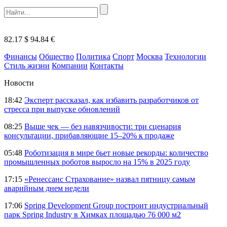
82.17 $
94.84 €
Финансы
Общество
Политика
Спорт
Москва
Технологии
Стиль жизни
Компании
Контакты
Новости
18:42
Эксперт рассказал, как избавить разработчиков от
стресса при выпуске обновлений
08:25
Выше чек — без навязчивости: три сценария
консультации, прибавляющие 15–20% к продаже
05:48
Роботизация в мире бьет новые рекорды: количество
промышленных роботов выросло на 15% в 2025 году
17:15
«Ренессанс Страхование» назвал пятницу самым
аварийным днем недели
17:06
Spring Development Group построит индустриальный
парк Spring Industry в Химках площадью 76 000 м2