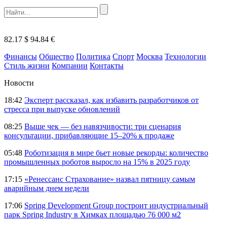
82.17 $
94.84 €
Финансы
Общество
Политика
Спорт
Москва
Технологии
Стиль жизни
Компании
Контакты
Новости
18:42
Эксперт рассказал, как избавить разработчиков от
стресса при выпуске обновлений
08:25
Выше чек — без навязчивости: три сценария
консультации, прибавляющие 15–20% к продаже
05:48
Роботизация в мире бьет новые рекорды: количество
промышленных роботов выросло на 15% в 2025 году
17:15
«Ренессанс Страхование» назвал пятницу самым
аварийным днем недели
17:06
Spring Development Group построит индустриальный
парк Spring Industry в Химках площадью 76 000 м2