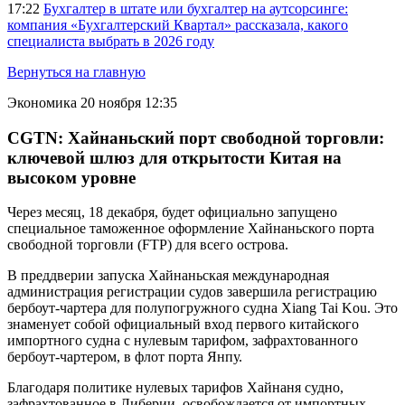
17:22
Бухгалтер в штате или бухгалтер на аутсорсинге:
компания «Бухгалтерский Квартал» рассказала, какого
специалиста выбрать в 2026 году
Вернуться на главную
Экономика
20 ноября 12:35
CGTN: Хайнаньский порт свободной торговли:
ключевой шлюз для открытости Китая на
высоком уровне
Через месяц, 18 декабря, будет официально запущено
специальное таможенное оформление Хайнаньского порта
свободной торговли (FTP) для всего острова.
В преддверии запуска Хайнаньская международная
администрация регистрации судов завершила регистрацию
бербоут-чартера для полупогружного судна Xiang Tai Kou. Это
знаменует собой официальный вход первого китайского
импортного судна с нулевым тарифом, зафрахтованного
бербоут-чартером, в флот порта Янпу.
Благодаря политике нулевых тарифов Хайнаня судно,
зафрахтованное в Либерии, освобождается от импортных