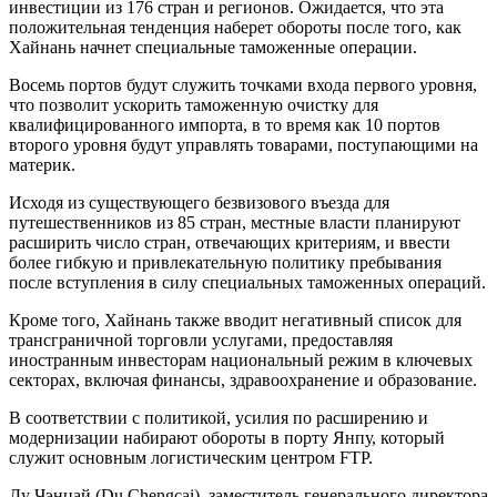
инвестиции из 176 стран и регионов. Ожидается, что эта
положительная тенденция наберет обороты после того, как
Хайнань начнет специальные таможенные операции.
Восемь портов будут служить точками входа первого уровня,
что позволит ускорить таможенную очистку для
квалифицированного импорта, в то время как 10 портов
второго уровня будут управлять товарами, поступающими на
материк.
Исходя из существующего безвизового въезда для
путешественников из 85 стран, местные власти планируют
расширить число стран, отвечающих критериям, и ввести
более гибкую и привлекательную политику пребывания
после вступления в силу специальных таможенных операций.
Кроме того, Хайнань также вводит негативный список для
трансграничной торговли услугами, предоставляя
иностранным инвесторам национальный режим в ключевых
секторах, включая финансы, здравоохранение и образование.
В соответствии с политикой, усилия по расширению и
модернизации набирают обороты в порту Янпу, который
служит основным логистическим центром FTP.
Ду Чэнцай (Du Chengcai), заместитель генерального директора