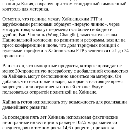
границы Китая, сохраняя при этом стандартный таможенный
контроль для материка.
Отметив, что граница между Хайнаньским FTP и
зарубежными регионами образует «первую линию», через
которую товары могут перемещаться более свободно и
удобно, Ван Чанлинь (Wang Changlin), заместитель главы
Национальной комиссии по развитию и реформам, заявил на
пресс-конференции в июле, что доля тарифных позиций с
нулевыми тарифами в Хайнаньском FTP увеличится с 21 до 74
процентов.
Ван сказал, что импортные продукты, которые проходят не
менее 30-процентную переработку с добавленной стоимостью
на Хайнане, могут беспошлинно ввозиться на материк. Он
добавил, что некоторые товары, которые в настоящее время
запрещены или ограничены по всей стране, будут
пользоваться открытой политикой на Хайнане.
Хайнань готов использовать эту возможность для реализации
дальнейшего развития.
За последние пять лет Хайнань использовал фактические
иностранные инвестиции в размере 102,5 млрд юаней со
среднегодовым темпом роста 14,6 процента, привлекая