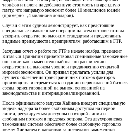
тарифов и налога на добавленную стоимость на арендную
плату, что напрямую экономит более 10 миллионов юаней
(примерно 1,4 миллиона долларов).
Случай с этим судном демонстрирует, как предстоящие
специальные таможенные операции на всем острове готовы
ускорить открытие по высоким стандартам и предоставить
видимые преимущества предприятиям, работающим в FTP.
Заслушав отчет о работе по FTP в начале ноября, президент
Китая Си Цзиньпин приветствовал специальные таможенные
операции как знаменательный шаг по расширению
открытости на высоком уровне и продвижению открытой
мировой экономики. Он призвал прилагать усилия для
лучшего облегчения трансграничных потоков факторов
производства и стремиться к созданию первоклассной бизнес-
среды, ориентированной на рынок, основанной на
законодательстве и интернационализированной.
После официального запуска Хайнань внедрит специальную
модель надзора за более свободным доступом на первой
линии, регулируемым доступом на второй линии и
свободным потоком в пределах острова. Эта двухуровневая
таможенная система обеспечит более свободную торговлю
между Хайнанем и районами за пределами таможенной