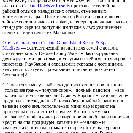
БАНГКОК, 23 апреля 2021 г. /PRNewswire/ — Гостиничный
оператор
Centara Hotels & Resorts
приглашает гостей на
райский отдых в мальдивских отелях, отмеченных
множеством наград. Посетители из России знают и любят
тайское гостеприимство Centara, и теперь привычные высокие
стандарты сервиса доступны им также в двух уединенных
отелях на идиллических Мальдивах.
Отель и спа-центр Centara Grand Island Resort & Spa
Maldives
— фантастический вариант для семей с детьми.
Семейные виллы Deluxe Family Water Villas оборудованы
двухъярусными кроватями, к услугам гостей имеются игровые
приставки PlayStation и охраняемые террасы с лестницами,
ведущими к лагуне. Проживание и питание двух детей —
бесплатно[2].
С 1 мая гости могут выбрать один из пяти планов питания:
«только завтрак», «полупансион», «полный пансион», «все
включено» и «все включено Grand». Вариант «все включено»
предполагает ежедневный послеобеденный чай, напитки в
течение всего дня, пополняемый мини-бар и кредит на
процедуры в спа-центре Cenvaree. В программу «все
включено Grand» входит расширенное меню блюд и напитков,
кредит на спа-процедуры, катание на «бананах» и
«ватрушках», круизы на закате, сноркелинг и экскурсии с
возможностью поплавать с китовыми акулами. Гостям