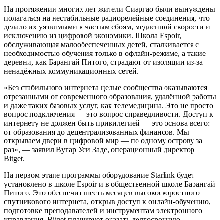
На протяжении многих лет жители Сиаргао были вынуждены
полагаться на нестабильные радиорелейные соединения, что
делало их уязвимыми к частым сбоям, медленной скорости и
исключению из цифровой экономики. Школа Espoir,
обслуживающая малообеспеченных детей, сталкивается с
необходимостью обучения только в офлайн-режиме, а такие
деревни, как Барангай Питого, страдают от изоляции из-за
ненадёжных коммуникационных сетей.
«Без стабильного интернета целые сообщества оказываются
отрезанными от современного образования, удалённой работы
и даже таких базовых услуг, как телемедицина. Это не просто
вопрос подключения — это вопрос справедливости. Доступ к
интернету не должен быть привилегией — это основа всего:
от образования до децентрализованных финансов. Мы
открываем двери в цифровой мир — по одному острову за
раз», — заявил Вугар Уси Заде, операционный директор
Bitget.
На первом этапе программы оборудование Starlink будет
установлено в школе Espoir и в общественной школе Барангай
Питого. Это обеспечит шесть месяцев высокоскоростного
спутникового интернета, открыв доступ к онлайн-обучению,
подготовке преподавателей и инструментам электронного
управления. Bitget планирует оказать долгосрочную