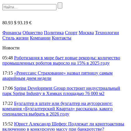
80.93 $
93.19 €
Финансы
Общество
Политика
Спорт
Москва
Технологии
Стиль жизни
Компании
Контакты
Новости
05:48
Роботизация в мире бьет новые рекорды: количество
промышленных роботов выросло на 15% в 2025 году
17:15
«Ренессанс Страхование» назвал пятницу самым
аварийным днем недели
17:06
Spring Development Group построит индустриальный
парк Spring Industry в Химках площадью 76 000 м2
17:22
Бухгалтер в штате или бухгалтер на аутсорсинге:
компания «Бухгалтерский Квартал» рассказала, какого
специалиста выбрать в 2026 году
15:52
Юрист Александр Шефер: Подлежат ли криптоактивы
включению в конкурсную массу при банкротстве?