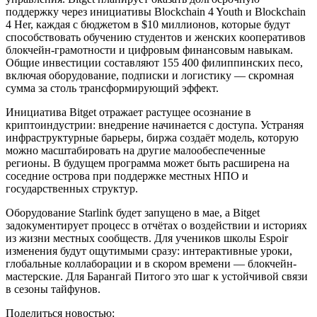
поддержку через инициативы Blockchain 4 Youth и Blockchain
4 Her, каждая с бюджетом в $10 миллионов, которые будут
способствовать обучению студентов и женских кооперативов
блокчейн-грамотности и цифровым финансовым навыкам.
Общие инвестиции составляют 155 400 филиппинских песо,
включая оборудование, подписки и логистику — скромная
сумма за столь трансформирующий эффект.
Инициатива Bitget отражает растущее осознание в
криптоиндустрии: внедрение начинается с доступа. Устраняя
инфраструктурные барьеры, биржа создаёт модель, которую
можно масштабировать на другие малообеспеченные
регионы. В будущем программа может быть расширена на
соседние острова при поддержке местных НПО и
государственных структур.
Оборудование Starlink будет запущено в мае, а Bitget
задокументирует процесс в отчётах о воздействии и историях
из жизни местных сообществ. Для учеников школы Espoir
изменения будут ощутимыми сразу: интерактивные уроки,
глобальные коллаборации и в скором времени — блокчейн-
мастерские. Для Барангай Питого это шаг к устойчивой связи
в сезоны тайфунов.
Поделиться новостью: