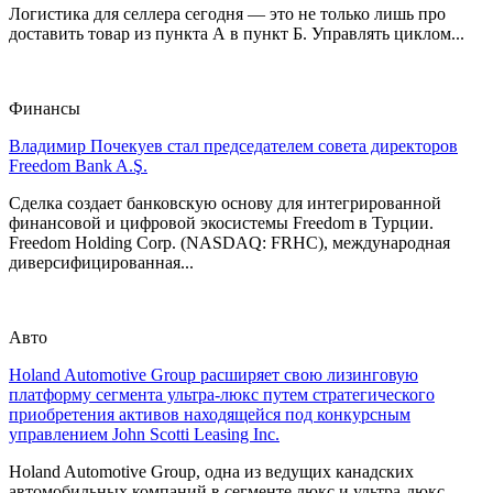
Логистика для селлера сегодня — это не только лишь про
доставить товар из пункта А в пункт Б. Управлять циклом...
Финансы
Владимир Почекуев стал председателем совета директоров
Freedom Bank A.Ş.
Сделка создает банковскую основу для интегрированной
финансовой и цифровой экосистемы Freedom в Турции.
Freedom Holding Corp. (NASDAQ: FRHC), международная
диверсифицированная...
Авто
Holand Automotive Group расширяет свою лизинговую
платформу сегмента ультра-люкс путем стратегического
приобретения активов находящейся под конкурсным
управлением John Scotti Leasing Inc.
Holand Automotive Group, одна из ведущих канадских
автомобильных компаний в сегменте люкс и ультра-люкс,