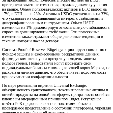
За прошедший месяц пользовательские активы на Bitget
претерпели заметные изменения, отражая динамику участия
на рынке. Объем пользовательских активов в BTC вырос на
17%, в ETH — на 23%. Активы в USDC увеличились на 33%,
что указывает на сохраняющийся интерес к стабильным и
диверсифицированным инструментам. Объем USDT
изменился на 1%, демонстрируя относительную стабильность
спроса на доминирующий стейблкоин. Эти помесячные
изменения также отражают общие рыночные тенденции в
течение ноября и начала декабря.
Система Proof of Reserves Bitget функционирует совместно с
Фондом защиты и ежемесячными раскрытиями данных,
формируя комплексную и прозрачную модель защиты
пользователей. Пользователи могут проверять свои
индивидуальные балансы с помощью хэшей корня Меркла, не
раскрывая личные данные, что обеспечивает подотчетность
при сохранении конфиденциальности.
По мере реализации видения Universal Exchange,
объединяющего криптовалюты, токенизированные активы и
ончейн-продукты на одной платформе, прозрачность остаётся
ключевым операционным принципом Bitget. Регулярные
отчёты PoR предоставляют пользователям чёткое и
проверяемое представление о состоянии платформы, укрепляя
доверие в масштабах всей экосистемы.