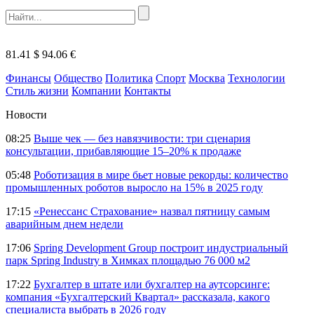
81.41 $
94.06 €
Финансы
Общество
Политика
Спорт
Москва
Технологии
Стиль жизни
Компании
Контакты
Новости
08:25
Выше чек — без навязчивости: три сценария
консультации, прибавляющие 15–20% к продаже
05:48
Роботизация в мире бьет новые рекорды: количество
промышленных роботов выросло на 15% в 2025 году
17:15
«Ренессанс Страхование» назвал пятницу самым
аварийным днем недели
17:06
Spring Development Group построит индустриальный
парк Spring Industry в Химках площадью 76 000 м2
17:22
Бухгалтер в штате или бухгалтер на аутсорсинге:
компания «Бухгалтерский Квартал» рассказала, какого
специалиста выбрать в 2026 году