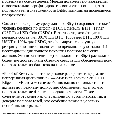
проверка на основе дерева Меркла позволяет пользователям
самостоятельно верифицировать свои активы ончейн, что
подчёркивает приверженность Bitget принципам проверяемой
прозрачности.
Согласно последнему срезу данных, Bitget сохраняет высокий
уровень резервов по Bitcoin (BTC), Ethereum (ETH), Tether
(USDT) и USD Coin (USDC). В частности, коэффициент
резервов составляет 301% для BTC, 183% для ETH, 100% для
USDT и 129% для USDC, что формирует совокупную
резервную позицию, значительно превышающую эталон 1:1,
необходимый для полного покрытия пользовательских
активов. Эти показатели подтверждают, что Bitget располагает
более чем достаточным объемом средств для обеспечения всех
пользовательских балансов на платформе.
«Proof of Reserves — это не разовое раскрытие информации, а
непрерывная дисциплина», — отметила Грейси Чен, CEO
Bitget. — «В этом месяце особенно важно не только то, что
активы по-прежнему полностью обеспечены, но и то, что
пользовательские балансы продолжают расти. Такое
сочетание отражает как операционную устойчивость, так и
доверие пользователей, что особенно важно в условиях
нестабильного рынка».