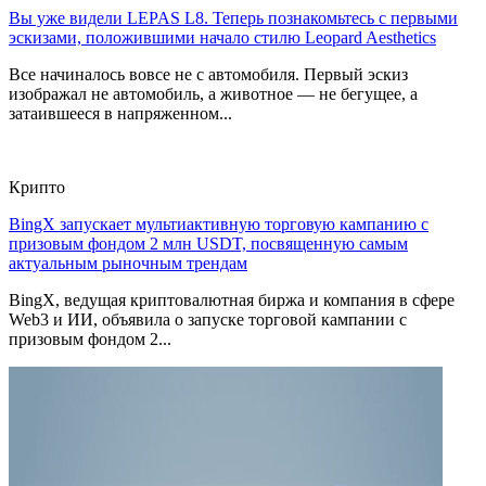
Вы уже видели LEPAS L8. Теперь познакомьтесь с первыми
эскизами, положившими начало стилю Leopard Aesthetics
Все начиналось вовсе не с автомобиля. Первый эскиз
изображал не автомобиль, а животное — не бегущее, а
затаившееся в напряженном...
Крипто
BingX запускает мультиактивную торговую кампанию с
призовым фондом 2 млн USDT, посвященную самым
актуальным рыночным трендам
BingX, ведущая криптовалютная биржа и компания в сфере
Web3 и ИИ, объявила о запуске торговой кампании с
призовым фондом 2...