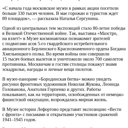
«С начала года московские музеи в рамках акции посетили
больше 330 тысяч человек. В мае горожан и туристов ждет
89 площадок», — рассказала Наталья Сергунина.
Одной из центральных тем экспозиций стало 80-летие победы
в Великой Отечественной войне. Так, выставка «Маэстро,
на взлет!» в Музее космонавтики познакомит зрителей
с подвигами асов 5-го гвардейского истребительного
авиационного Берлинского Краснознаменного ордена Богдана
Хмельницкого полка. Во время войны они совершили
15 тысяч боевых вылетов и уничтожили около 700 самолетов
противника. Москвичам и гостям столицы покажут знамя
эскадрильи, награды и личные вещи пилотов.
В музее-панораме «Бородинская битва» можно увидеть
рисунки фронтовых художников Николая Жукова, Леонида
Голованова, Анатолия Горпенко и других. Работы
показывают, как на территориях, освобожденных от немецко-
фашистской оккупации, возрождалась мирная жизнь.
В Музее истории Лефортово представят экспозицию «Вести
с фронта» с письмами и открытками участников сражений
1941–1945 годов.