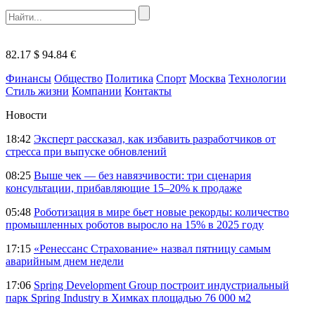
82.17 $
94.84 €
Финансы
Общество
Политика
Спорт
Москва
Технологии
Стиль жизни
Компании
Контакты
Новости
18:42
Эксперт рассказал, как избавить разработчиков от
стресса при выпуске обновлений
08:25
Выше чек — без навязчивости: три сценария
консультации, прибавляющие 15–20% к продаже
05:48
Роботизация в мире бьет новые рекорды: количество
промышленных роботов выросло на 15% в 2025 году
17:15
«Ренессанс Страхование» назвал пятницу самым
аварийным днем недели
17:06
Spring Development Group построит индустриальный
парк Spring Industry в Химках площадью 76 000 м2