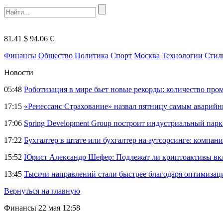
81.41 $
94.06 €
Финансы
Общество
Политика
Спорт
Москва
Технологии
Стил
Новости
05:48
Роботизация в мире бьет новые рекорды: количество пр
17:15
«Ренессанс Страхование» назвал пятницу самым аварий
17:06
Spring Development Group построит индустриальный парк 
17:22
Бухгалтер в штате или бухгалтер на аутсорсинге: компани
15:52
Юрист Александр Шефер: Подлежат ли криптоактивы вкл
13:45
Тысячи направлений стали быстрее благодаря оптимиза
Вернуться на главную
Финансы
22 мая 12:58