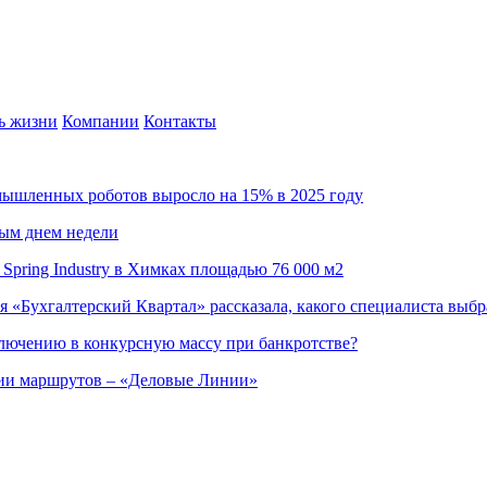
ь жизни
Компании
Контакты
омышленных роботов выросло на 15% в 2025 году
ным днем недели
Spring Industry в Химках площадью 76 000 м2
я «Бухгалтерский Квартал» рассказала, какого специалиста выбр
ючению в конкурсную массу при банкротстве?
ции маршрутов – «Деловые Линии»