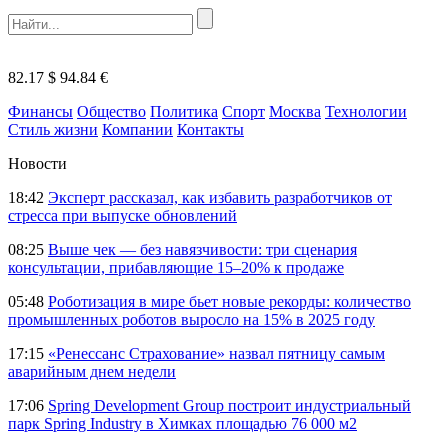
82.17 $
94.84 €
Финансы
Общество
Политика
Спорт
Москва
Технологии
Стиль жизни
Компании
Контакты
Новости
18:42
Эксперт рассказал, как избавить разработчиков от
стресса при выпуске обновлений
08:25
Выше чек — без навязчивости: три сценария
консультации, прибавляющие 15–20% к продаже
05:48
Роботизация в мире бьет новые рекорды: количество
промышленных роботов выросло на 15% в 2025 году
17:15
«Ренессанс Страхование» назвал пятницу самым
аварийным днем недели
17:06
Spring Development Group построит индустриальный
парк Spring Industry в Химках площадью 76 000 м2