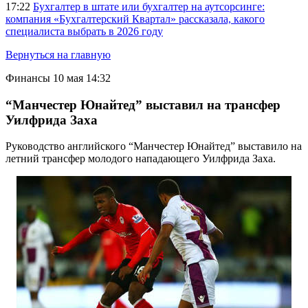
17:22
Бухгалтер в штате или бухгалтер на аутсорсинге:
компания «Бухгалтерский Квартал» рассказала, какого
специалиста выбрать в 2026 году
Вернуться на главную
Финансы
10 мая 14:32
“Манчестер Юнайтед” выставил на трансфер
Уилфрида Заха
Руководство английского “Манчестер Юнайтед” выставило на
летний трансфер молодого нападающего Уилфрида Заха.