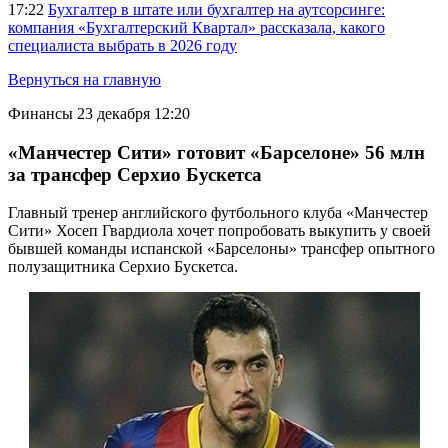
17:22
Бухгалтер в штате или бухгалтер на аутсорсинге:
компания «Бухгалтерский Квартал» рассказала, какого
специалиста выбрать в 2026 году
Вернуться на главную
Финансы
23 декабря 12:20
«Манчестер Сити» готовит «Барселоне» 56 млн
за трансфер Серхио Бускетса
Главный тренер английского футбольного клуба «Манчестер
Сити» Хосеп Гвардиола хочет попробовать выкупить у своей
бывшей команды испанской «Барселоны» трансфер опытного
полузащитника Серхио Бускетса.