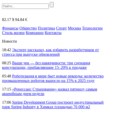
82.17 $
94.84 €
Финансы
Общество
Политика
Спорт
Москва
Технологии
Стиль жизни
Компании
Контакты
Новости
18:42
Эксперт рассказал, как избавить разработчиков от
стресса при выпуске обновлений
08:25
Выше чек — без навязчивости: три сценария
консультации, прибавляющие 15–20% к продаже
05:48
Роботизация в мире бьет новые рекорды: количество
промышленных роботов выросло на 15% в 2025 году
17:15
«Ренессанс Страхование» назвал пятницу самым
аварийным днем недели
17:06
Spring Development Group построит индустриальный
парк Spring Industry в Химках площадью 76 000 м2