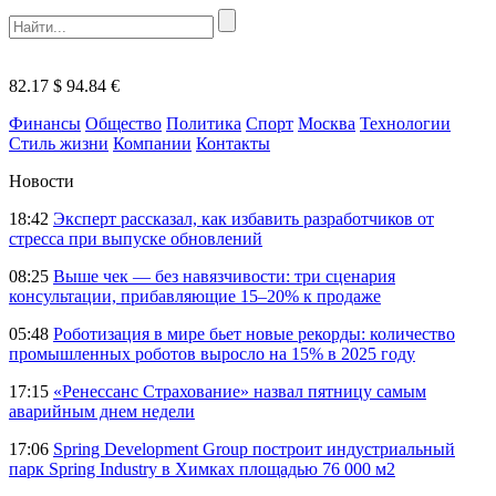
82.17 $
94.84 €
Финансы
Общество
Политика
Спорт
Москва
Технологии
Стиль жизни
Компании
Контакты
Новости
18:42
Эксперт рассказал, как избавить разработчиков от
стресса при выпуске обновлений
08:25
Выше чек — без навязчивости: три сценария
консультации, прибавляющие 15–20% к продаже
05:48
Роботизация в мире бьет новые рекорды: количество
промышленных роботов выросло на 15% в 2025 году
17:15
«Ренессанс Страхование» назвал пятницу самым
аварийным днем недели
17:06
Spring Development Group построит индустриальный
парк Spring Industry в Химках площадью 76 000 м2