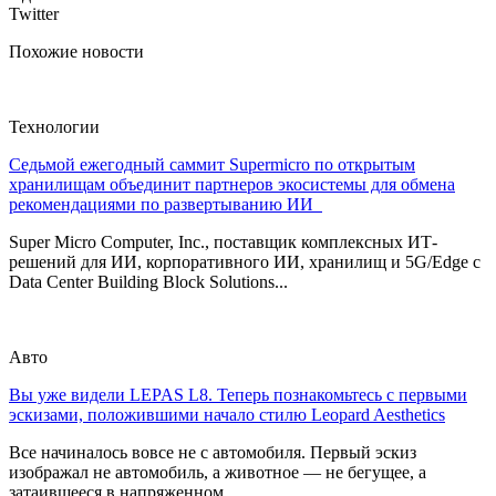
Twitter
Похожие новости
Технологии
Седьмой ежегодный саммит Supermicro по открытым
хранилищам объединит партнеров экосистемы для обмена
рекомендациями по развертыванию ИИ
Super Micro Computer, Inc., поставщик комплексных ИТ-
решений для ИИ, корпоративного ИИ, хранилищ и 5G/Edge с
Data Center Building Block Solutions...
Авто
Вы уже видели LEPAS L8. Теперь познакомьтесь с первыми
эскизами, положившими начало стилю Leopard Aesthetics
Все начиналось вовсе не с автомобиля. Первый эскиз
изображал не автомобиль, а животное — не бегущее, а
затаившееся в напряженном...