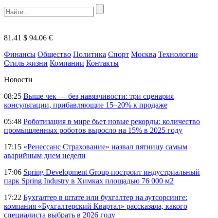
81.41 $
94.06 €
Финансы
Общество
Политика
Спорт
Москва
Технологии
Стиль жизни
Компании
Контакты
Новости
08:25
Выше чек — без навязчивости: три сценария
консультации, прибавляющие 15–20% к продаже
05:48
Роботизация в мире бьет новые рекорды: количество
промышленных роботов выросло на 15% в 2025 году
17:15
«Ренессанс Страхование» назвал пятницу самым
аварийным днем недели
17:06
Spring Development Group построит индустриальный
парк Spring Industry в Химках площадью 76 000 м2
17:22
Бухгалтер в штате или бухгалтер на аутсорсинге:
компания «Бухгалтерский Квартал» рассказала, какого
специалиста выбрать в 2026 году