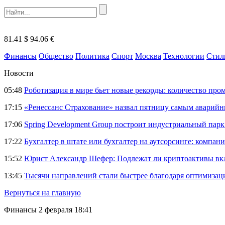
81.41 $
94.06 €
Финансы
Общество
Политика
Спорт
Москва
Технологии
Стил
Новости
05:48
Роботизация в мире бьет новые рекорды: количество пр
17:15
«Ренессанс Страхование» назвал пятницу самым аварий
17:06
Spring Development Group построит индустриальный парк 
17:22
Бухгалтер в штате или бухгалтер на аутсорсинге: компани
15:52
Юрист Александр Шефер: Подлежат ли криптоактивы вкл
13:45
Тысячи направлений стали быстрее благодаря оптимиза
Вернуться на главную
Финансы
2 февраля 18:41