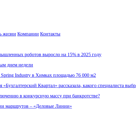
ь жизни
Компании
Контакты
омышленных роботов выросло на 15% в 2025 году
ным днем недели
Spring Industry в Химках площадью 76 000 м2
я «Бухгалтерский Квартал» рассказала, какого специалиста выбр
ючению в конкурсную массу при банкротстве?
ции маршрутов – «Деловые Линии»