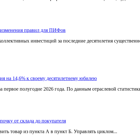
 изменения правил для ПИФов
оллективных инвестиций за последние десятилетия существенно
ия на 14,6% к своему десятилетнему юбилею
а первое полугодие 2026 года. По данным отраслевой статистик
епочку от склада до покупателя
ить товар из пункта А в пункт Б. Управлять циклом...