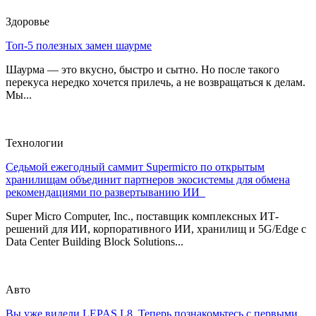
Здоровье
Топ-5 полезных замен шаурме
Шаурма — это вкусно, быстро и сытно. Но после такого
перекуса нередко хочется прилечь, а не возвращаться к делам.
Мы...
Технологии
Седьмой ежегодный саммит Supermicro по открытым
хранилищам объединит партнеров экосистемы для обмена
рекомендациями по развертыванию ИИ
Super Micro Computer, Inc., поставщик комплексных ИТ-
решений для ИИ, корпоративного ИИ, хранилищ и 5G/Edge с
Data Center Building Block Solutions...
Авто
Вы уже видели LEPAS L8. Теперь познакомьтесь с первыми