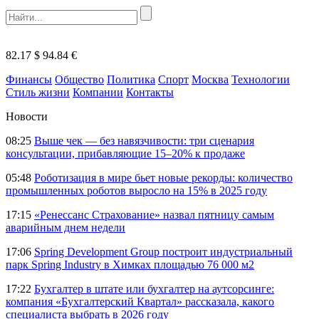
82.17 $
94.84 €
Финансы
Общество
Политика
Спорт
Москва
Технологии
Стиль жизни
Компании
Контакты
Новости
08:25
Выше чек — без навязчивости: три сценария
консультации, прибавляющие 15–20% к продаже
05:48
Роботизация в мире бьет новые рекорды: количество
промышленных роботов выросло на 15% в 2025 году
17:15
«Ренессанс Страхование» назвал пятницу самым
аварийным днем недели
17:06
Spring Development Group построит индустриальный
парк Spring Industry в Химках площадью 76 000 м2
17:22
Бухгалтер в штате или бухгалтер на аутсорсинге:
компания «Бухгалтерский Квартал» рассказала, какого
специалиста выбрать в 2026 году