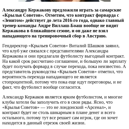
Александру Кержакову предложили играть за самарские
«Крылья Советов». Отметим, что контракт форварда с
«Зенитом» действует до лета 2016-го года, однако главный
тренер команды Андре Виллаш-Боаш вообще не видит
Кержакова в ближайшем сезоне, и он даже не взял
нападающего на тренировочный сбор в Австрию.
Гендиректор «Крыльев Советов» Виталий Шашков заявил,
что клуб уже связался с представителями Александра
Кержакова и они предлагали футболисту выгодный контракт.
На какой срок рассчитано соглашение, и большую ли зарплату
будет получать форвард в случае перехода, пока неизвестно. А
представитель руководства «Крыльев Советов» отметил, что
вероятность перехода нападающего не является
стопроцентной, потому что пока еще идут переговоры, и не
факт, что футболист вообще согласится.
Александр Кержаков является ярким футболистом, и многие
клубы хотели бы заполучить его в свои ряды. Ясно, что
«Крылья Советов» — это не лондонский «Арсенал», и
контракт будет не столь шикарным в плане денег и всего
остального, потому тут все решает сам игрок, где он хочет
находится в данный отрезок своей жизни.