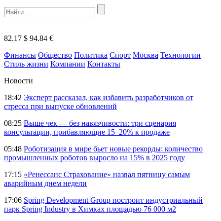
82.17 $
94.84 €
Финансы
Общество
Политика
Спорт
Москва
Технологии
Стиль жизни
Компании
Контакты
Новости
18:42
Эксперт рассказал, как избавить разработчиков от
стресса при выпуске обновлений
08:25
Выше чек — без навязчивости: три сценария
консультации, прибавляющие 15–20% к продаже
05:48
Роботизация в мире бьет новые рекорды: количество
промышленных роботов выросло на 15% в 2025 году
17:15
«Ренессанс Страхование» назвал пятницу самым
аварийным днем недели
17:06
Spring Development Group построит индустриальный
парк Spring Industry в Химках площадью 76 000 м2