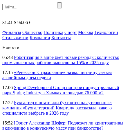
81.41 $
94.06 €
Финансы
Общество
Политика
Спорт
Москва
Технологии
Стиль жизни
Компании
Контакты
Новости
05:48
Роботизация в мире бьет новые рекорды: количество
промышленных роботов выросло на 15% в 2025 году
17:15
«Ренессанс Страхование» назвал пятницу самым
аварийным днем недели
17:06
Spring Development Group построит индустриальный
парк Spring Industry в Химках площадью 76 000 м2
17:22
Бухгалтер в штате или бухгалтер на аутсорсинге:
компания «Бухгалтерский Квартал» рассказала, какого
специалиста выбрать в 2026 году
15:52
Юрист Александр Шефер: Подлежат ли криптоактивы
включению в конкурсную массу при банкротстве?