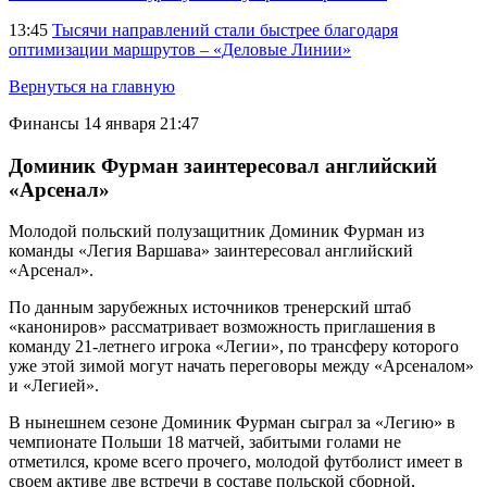
13:45
Тысячи направлений стали быстрее благодаря
оптимизации маршрутов – «Деловые Линии»
Вернуться на главную
Финансы
14 января 21:47
Доминик Фурман заинтересовал английский
«Арсенал»
Молодой польский полузащитник Доминик Фурман из
команды «Легия Варшава» заинтересовал английский
«Арсенал».
По данным зарубежных источников тренерский штаб
«канониров» рассматривает возможность приглашения в
команду 21-летнего игрока «Легии», по трансферу которого
уже этой зимой могут начать переговоры между «Арсеналом»
и «Легией».
В нынешнем сезоне Доминик Фурман сыграл за «Легию» в
чемпионате Польши 18 матчей, забитыми голами не
отметился, кроме всего прочего, молодой футболист имеет в
своем активе две встречи в составе польской сборной,