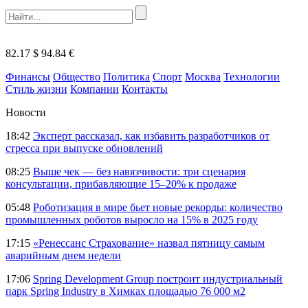
82.17 $
94.84 €
Финансы
Общество
Политика
Спорт
Москва
Технологии
Стиль жизни
Компании
Контакты
Новости
18:42
Эксперт рассказал, как избавить разработчиков от
стресса при выпуске обновлений
08:25
Выше чек — без навязчивости: три сценария
консультации, прибавляющие 15–20% к продаже
05:48
Роботизация в мире бьет новые рекорды: количество
промышленных роботов выросло на 15% в 2025 году
17:15
«Ренессанс Страхование» назвал пятницу самым
аварийным днем недели
17:06
Spring Development Group построит индустриальный
парк Spring Industry в Химках площадью 76 000 м2