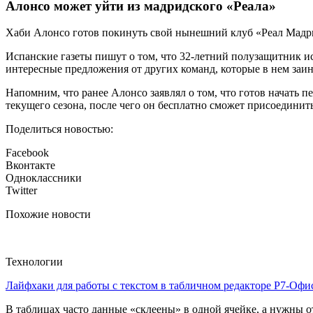
Алонсо может уйти из мадридского «Реала»
Хаби Алонсо готов покинуть свой нынешний клуб «Реал Мадри
Испанские газеты пишут о том, что 32-летний полузащитник ис
интересные предложения от других команд, которые в нем заи
Напомним, что ранее Алонсо заявлял о том, что готов начать 
текущего сезона, после чего он бесплатно сможет присоединить
Поделиться новостью:
Facebook
Вконтакте
Одноклассники
Twitter
Похожие новости
Технологии
Лайфхаки для работы с текстом в табличном редакторе Р7-Офи
В таблицах часто данные «склеены» в одной ячейке, а нужны от