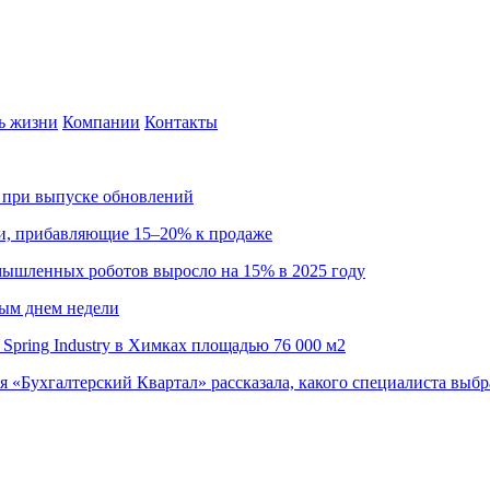
ь жизни
Компании
Контакты
са при выпуске обновлений
ии, прибавляющие 15–20% к продаже
омышленных роботов выросло на 15% в 2025 году
ным днем недели
Spring Industry в Химках площадью 76 000 м2
я «Бухгалтерский Квартал» рассказала, какого специалиста выбр