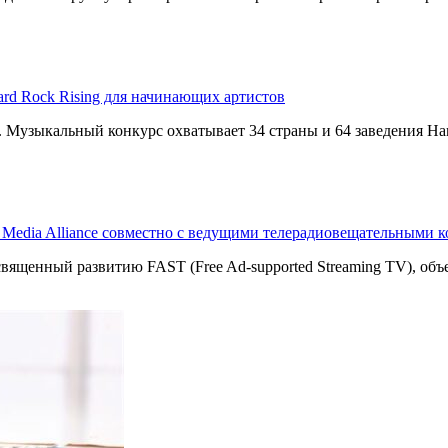
ard Rock Rising для начинающих артистов
g. Музыкальный конкурс охватывает 34 страны и 64 заведения Har
T Media Alliance совместно с ведущими телерадиовещательными 
священный развитию FAST (Free Ad-supported Streaming TV), о