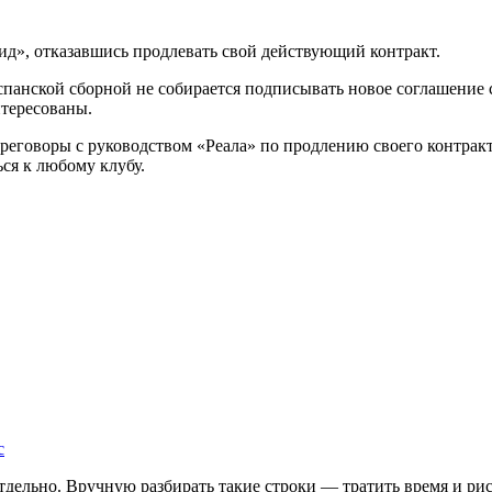
д», отказавшись продлевать свой действующий контракт.
панской сборной не собирается подписывать новое соглашение с 
нтересованы.
переговоры с руководством «Реала» по продлению своего контра
ся к любому клубу.
с
дельно. Вручную разбирать такие строки — тратить время и риск