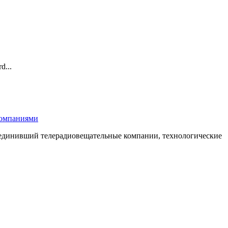
d...
компаниями
бъединивший телерадиовещательные компании, технологические