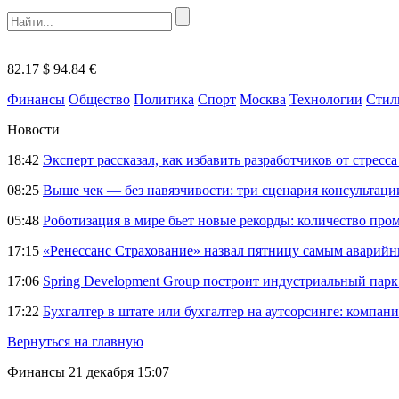
82.17 $
94.84 €
Финансы
Общество
Политика
Спорт
Москва
Технологии
Стил
Новости
18:42
Эксперт рассказал, как избавить разработчиков от стрес
08:25
Выше чек — без навязчивости: три сценария консультац
05:48
Роботизация в мире бьет новые рекорды: количество пр
17:15
«Ренессанс Страхование» назвал пятницу самым аварий
17:06
Spring Development Group построит индустриальный парк 
17:22
Бухгалтер в штате или бухгалтер на аутсорсинге: компани
Вернуться на главную
Финансы
21 декабря 15:07