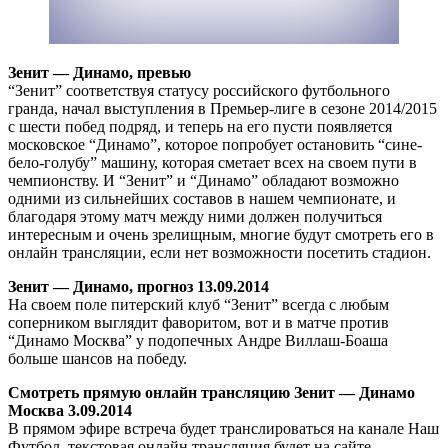
Зенит — Динамо, превью
“Зенит” соответствуя статусу российского футбольного
гранда, начал выступления в Премьер-лиге в сезоне 2014/2015
с шести побед подряд, и теперь на его пусти появляется
московское “Динамо”, которое попробует остановить “сине-
бело-голубу” машину, которая сметает всех на своем пути в
чемпионству. И “Зенит” и “Динамо” обладают возможно
одними из сильнейших составов в нашем чемпионате, и
благодаря этому матч между ними должен получиться
интересным и очень зрелищным, многие будут смотреть его в
онлайн трансляции, если нет возможности посетить стадион.
Зенит — Динамо, прогноз 13.09.2014
На своем поле питерский клуб “Зенит” всегда с любым
соперником выглядит фаворитом, вот и в матче против
“Динамо Москва” у подопечных Андре Виллаш-Боаша
больше шансов на победу.
Смотреть прямую онлайн трансляцию Зенит — Динамо
Москва 3.09.2014
В прямом эфире встреча будет транслироваться на канале Наш
Футбол, текстовая онлайн трансляция будет на сайте