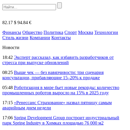
82.17 $
94.84 €
Финансы
Общество
Политика
Спорт
Москва
Технологии
Стиль жизни
Компании
Контакты
Новости
18:42
Эксперт рассказал, как избавить разработчиков от
стресса при выпуске обновлений
08:25
Выше чек — без навязчивости: три сценария
консультации, прибавляющие 15–20% к продаже
05:48
Роботизация в мире бьет новые рекорды: количество
промышленных роботов выросло на 15% в 2025 году
17:15
«Ренессанс Страхование» назвал пятницу самым
аварийным днем недели
17:06
Spring Development Group построит индустриальный
парк Spring Industry в Химках площадью 76 000 м2