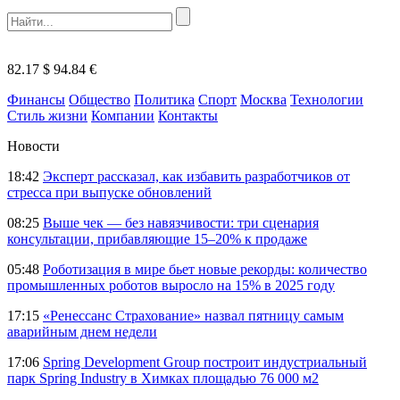
82.17 $
94.84 €
Финансы
Общество
Политика
Спорт
Москва
Технологии
Стиль жизни
Компании
Контакты
Новости
18:42
Эксперт рассказал, как избавить разработчиков от
стресса при выпуске обновлений
08:25
Выше чек — без навязчивости: три сценария
консультации, прибавляющие 15–20% к продаже
05:48
Роботизация в мире бьет новые рекорды: количество
промышленных роботов выросло на 15% в 2025 году
17:15
«Ренессанс Страхование» назвал пятницу самым
аварийным днем недели
17:06
Spring Development Group построит индустриальный
парк Spring Industry в Химках площадью 76 000 м2