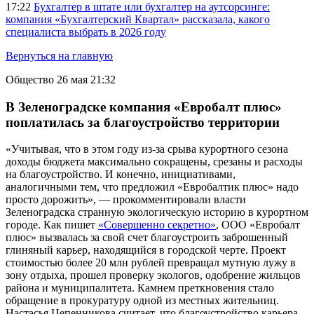
17:22
Бухгалтер в штате или бухгалтер на аутсорсинге:
компания «Бухгалтерский Квартал» рассказала, какого
специалиста выбрать в 2026 году
Вернуться на главную
Общество
26 мая 21:32
В Зеленоградске компания «Евробалт плюс»
поплатилась за благоустройство территории
«Учитывая, что в этом году из-за срыва курортного сезона
доходы бюджета максимально сокращены, срезаны и расходы
на благоустройство. И конечно, инициативами,
аналогичными тем, что предложил «Евробалтик плюс» надо
просто дорожить», — прокомментировали власти
Зеленоградска странную экологическую историю в курортном
городе. Как пишет
«Совершенно секретно»
, ООО «Евробалт
плюс» вызвалась за свой счет благоустроить заброшенный
глиняный карьер, находящийся в городской черте. Проект
стоимостью более 20 млн рублей превращал мутную лужу в
зону отдыха, прошел проверку экологов, одобрение жильцов
района и муниципалитета. Камнем преткновения стало
обращение в прокуратуру одной из местных жительниц.
Настасья Цепенникова считает, что благоустройство карьера