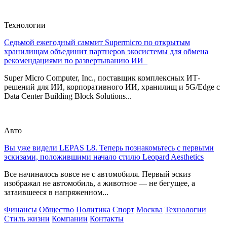
Технологии
Седьмой ежегодный саммит Supermicro по открытым
хранилищам объединит партнеров экосистемы для обмена
рекомендациями по развертыванию ИИ
Super Micro Computer, Inc., поставщик комплексных ИТ-
решений для ИИ, корпоративного ИИ, хранилищ и 5G/Edge с
Data Center Building Block Solutions...
Авто
Вы уже видели LEPAS L8. Теперь познакомьтесь с первыми
эскизами, положившими начало стилю Leopard Aesthetics
Все начиналось вовсе не с автомобиля. Первый эскиз
изображал не автомобиль, а животное — не бегущее, а
затаившееся в напряженном...
Финансы
Общество
Политика
Спорт
Москва
Технологии
Стиль жизни
Компании
Контакты