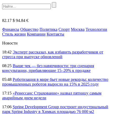
82.17 $
94.84 €
Финансы
Общество
Политика
Спорт
Москва
Технологии
Стиль жизни
Компании
Контакты
Новости
18:42
Эксперт рассказал, как избавить разработчиков от
стресса при выпуске обновлений
08:25
Выше чек — без навязчивости: три сценария
консультации, прибавляющие 15–20% к продаже
05:48
Роботизация в мире бьет новые рекорды: количество
промышленных роботов выросло на 15% в 2025 году
17:15
«Ренессанс Страхование» назвал пятницу самым
аварийным днем недели
17:06
Spring Development Group построит индустриальный
парк Spring Industry в Химках площадью 76 000 м2